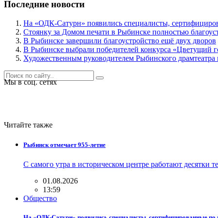
Последние новости
На «ОДК-Сатурн» появились специалисты, сертифициро
Стоянку за Домом печати в Рыбинске полностью благоуст
В Рыбинске завершили благоустройство ещё двух дворов
В Рыбинске выбрали победителей конкурса «Цветущий г
Художественным руководителем Рыбинского драмтеатра н
Мы в соц. сетях
Читайте также
Рыбинск отмечает 955-летие
С самого утра в историческом центре работают десятки 
01.08.2026
13:59
Общество
На «ОДК-Сатурн» появились специалисты, сертифицированные по 