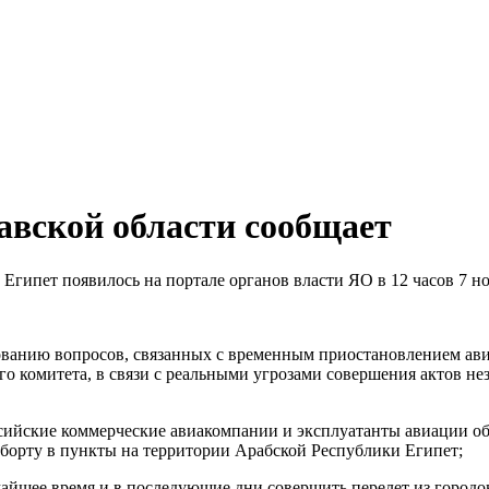
авской области сообщает
гипет появилось на портале органов власти ЯО в 12 часов 7 но
ванию вопросов, связанных с временным приостановлением авиа
о комитета, в связи с реальными угрозами совершения актов не
оссийские коммерческие авиакомпании и эксплуатанты авиации 
 борту в пункты на территории Арабской Республики Египет;
йшее время и в последующие дни совершить перелет из городов