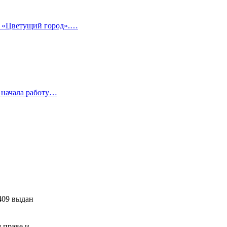
а «Цветущий город».…
 начала работу…
409 выдан
м праве и