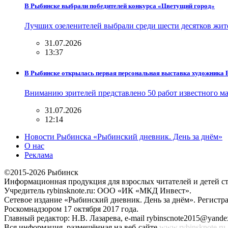
В Рыбинске выбрали победителей конкурса «Цветущий город»
Лучших озеленителей выбрали среди шести десятков жи
31.07.2026
13:37
В Рыбинске открылась первая персональная выставка художника
Вниманию зрителей представлено 50 работ известного м
31.07.2026
12:14
Новости Рыбинска «Рыбинский дневник. День за днём»
О нас
Реклама
©2015-2026 Рыбинск
Информационная продукция для взрослых читателей и детей ст
Учредитель rybinsknote.ru: ООО «ИК «МКД Инвест».
Сетевое издание «Рыбинский дневник. День за днём». Регис
Роскомнадзором 17 октября 2017 года.
Главный редактор: Н.В. Лазарева, e-mail rybinscnote2015@yandex
Вся информация, размещённая на веб-сайте
www.rybinsknote.ru