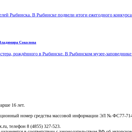
телей Рыбинска. В Рыбинске подвели итоги ежегодного конкурс
 Владимира Соколова
астера, рождённого в Рыбинске. В Рыбинском музее-заповеднике
арше 16 лет.
трационный номер средства массовой информации ЭЛ № ФС77-71
.ru, телефон 8 (4855) 327-523.
, охраняется в соответствии с законодательством РФ об авторско