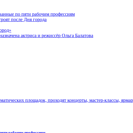
ванные по пяти рабочим профессиям
роят после Дня города
ород»
азначена актриса и режиссёр Ольга Балатова
тематических площадок, проходят концерты, мастер-классы, ярм
пяти рабочим профессиям