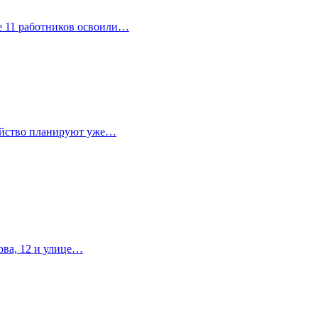
е 11 работников освоили…
ройство планируют уже…
ова, 12 и улице…