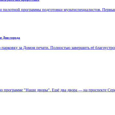
и пилотной программы подготовки мультиспециалистов. Первы
ле Дня города
 парковку за Домом печати. Полностью завершить её благоуст
о программе "Наши дворы". Ещё два двора — на проспекте Сер