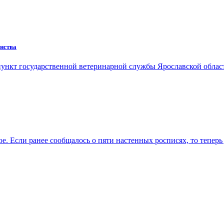
енства
й пункт государственной ветеринарной службы Ярославской обл
. Если ранее сообщалось о пяти настенных росписях, то теперь