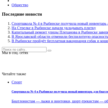
Общество
Последние новости
Спортшкола № 4 в Рыбинске получила новый инвентарь д
На Стрелке в Рыбинске начали укладывать плитку
Капитальный ремонт улицы Плеханова в Рыбинске заверш
В Ярославской области отменили беспилотную опасность
В Рыбинске пройдёт бесплатная вакцинация собак и коше
Мы в соц. сетях
Читайте также
Спорт
Спортшкола № 4 в Рыбинске получила новый инвентарь для биатл
Биатлонистам — лыжи и винтовки, шорт-трекистам — об