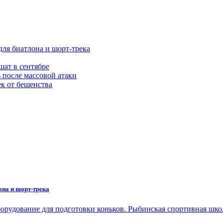
ля биатлона и шорт-трека
ат в сентябре
 после массовой атаки
к от бешенства
она и шорт-трека
орудование для подготовки коньков. Рыбинская спортивная шк