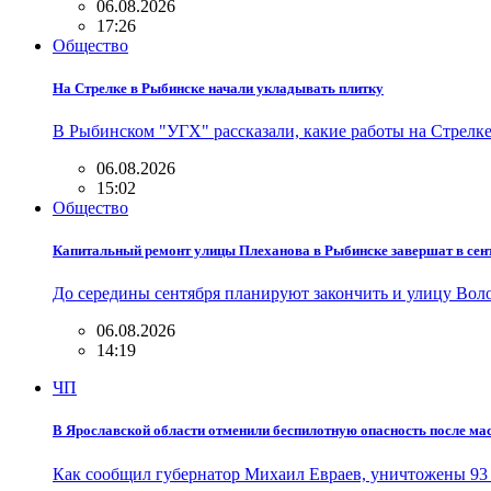
06.08.2026
17:26
Общество
На Стрелке в Рыбинске начали укладывать плитку
В Рыбинском "УГХ" рассказали, какие работы на Стрелк
06.08.2026
15:02
Общество
Капитальный ремонт улицы Плеханова в Рыбинске завершат в сен
До середины сентября планируют закончить и улицу Во
06.08.2026
14:19
ЧП
В Ярославской области отменили беспилотную опасность после ма
Как сообщил губернатор Михаил Евраев, уничтожены 93 