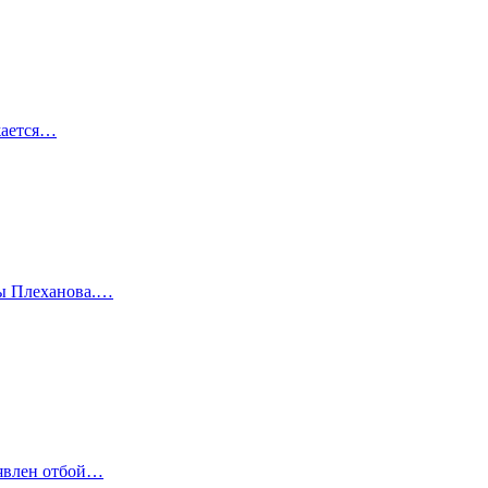
жается…
цы Плеханова.…
ъявлен отбой…