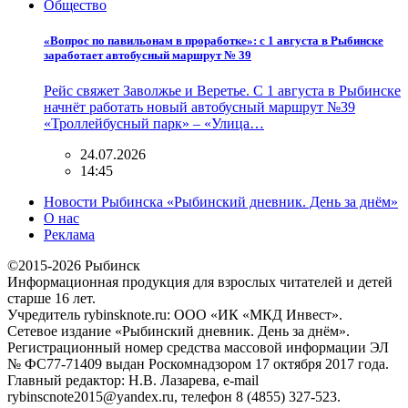
Общество
«Вопрос по павильонам в проработке»: с 1 августа в Рыбинске
заработает автобусный маршрут № 39
Рейс свяжет Заволжье и Веретье. С 1 августа в Рыбинске
начнёт работать новый автобусный маршрут №39
«Троллейбусный парк» – «Улица…
24.07.2026
14:45
Новости Рыбинска «Рыбинский дневник. День за днём»
О нас
Реклама
©2015-2026 Рыбинск
Информационная продукция для взрослых читателей и детей
старше 16 лет.
Учредитель rybinsknote.ru: ООО «ИК «МКД Инвест».
Сетевое издание «Рыбинский дневник. День за днём».
Регистрационный номер средства массовой информации ЭЛ
№ ФС77-71409 выдан Роскомнадзором 17 октября 2017 года.
Главный редактор: Н.В. Лазарева, e-mail
rybinscnote2015@yandex.ru, телефон 8 (4855) 327-523.