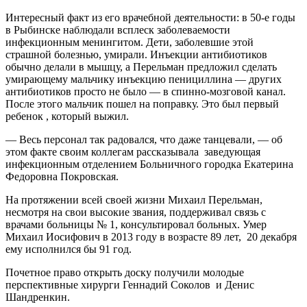
Интересный факт из его врачебной деятельности: в 50-е годы
в Рыбинске наблюдали всплеск заболеваемости
инфекционным менингитом. Дети, заболевшие этой
страшной болезнью, умирали. Инъекции антибиотиков
обычно делали в мышцу, а Перельман предложил сделать
умирающему мальчику инъекцию пенициллина — других
антибиотиков просто не было — в спинно-мозговой канал.
После этого мальчик пошел на поправку. Это был первый
ребенок , который выжил.
— Весь персонал так радовался, что даже танцевали, — об
этом факте своим коллегам рассказывала заведующая
инфекционным отделением Больничного городка Екатерина
Федоровна Покровская.
На протяжении всей своей жизни Михаил Перельман,
несмотря на свои высокие звания, поддерживал связь с
врачами больницы № 1, консультировал больных. Умер
Михаил Иосифович в 2013 году в возрасте 89 лет, 20 декабря
ему исполнился бы 91 год.
Почетное право открыть доску получили молодые
перспективные хирурги Геннадий Соколов и Денис
Шандренкин.