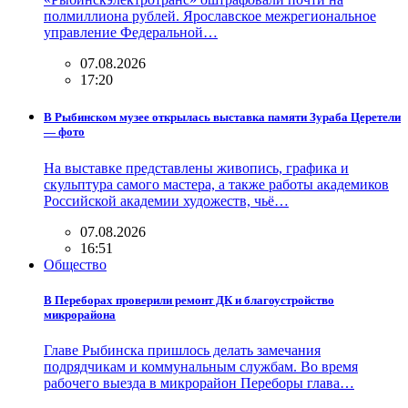
полмиллиона рублей. Ярославское межрегиональное
управление Федеральной…
07.08.2026
17:20
В Рыбинском музее открылась выставка памяти Зураба Церетели
— фото
На выставке представлены живопись, графика и
скульптура самого мастера, а также работы академиков
Российской академии художеств, чьё…
07.08.2026
16:51
Общество
В Переборах проверили ремонт ДК и благоустройство
микрорайона
Главе Рыбинска пришлось делать замечания
подрядчикам и коммунальным службам. Во время
рабочего выезда в микрорайон Переборы глава…