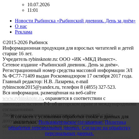
10.07.2026
11:01
Новости Рыбинска «Рыбинский дневник. День за днём»
О нас
Реклама
©2015-2026 Рыбинск
Информационная продукция для взрослых читателей и детей
старше 16 лет.
Учредитель rybinsknote.ru: ООО «ИК «МКД Инвест».
Сетевое издание «Рыбинский дневник. День за днём».
Регистрационный номер средства массовой информации ЭЛ
№ ФС77-71409 выдан Роскомнадзором 17 октября 2017 года.
Главный редактор: Н.В. Лазарева, e-mail
rybinscnote2015@yandex.ru, телефон 8 (4855) 327-523.
Вся информация, размещённая на веб-сайте
www.rybinsknote.ru
, охраняется в соответствии с
законодательством РФ об авторском праве и международными
соглашениями.
Любое использование материалов и новостей сайта
Я согласен с условиями обработки cookie и данных для
допускается только по согласованию с редакцией с
аналитики.
Пользовательское соглашение.
Политика
обязательной гиперссылкой на сайт
rybinsknote.ru
.
обработки персональных данных.
Согласие на обработку
Пользовательское соглашение.
Политика обработки
персональных данных.
персональных данных.
Согласие на обработку персональных