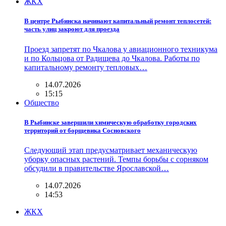
ЖКХ
В центре Рыбинска начинают капитальный ремонт теплосетей:
часть улиц закроют для проезда
Проезд запретят по Чкалова у авиационного техникума
и по Кольцова от Радищева до Чкалова. Работы по
капитальному ремонту тепловых…
14.07.2026
15:15
Общество
В Рыбинске завершили химическую обработку городских
территорий от борщевика Сосновского
Следующий этап предусматривает механическую
уборку опасных растений. Темпы борьбы с сорняком
обсудили в правительстве Ярославской…
14.07.2026
14:53
ЖКХ