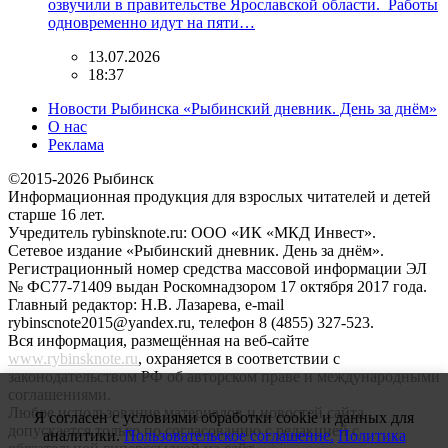
озвучили в правительстве Ярославской области. Работы
одновременно идут на пяти…
13.07.2026
18:37
Новости Рыбинска «Рыбинский дневник. День за днём»
О нас
Реклама
©2015-2026 Рыбинск
Информационная продукция для взрослых читателей и детей
старше 16 лет.
Учредитель rybinsknote.ru: ООО «ИК «МКД Инвест».
Сетевое издание «Рыбинский дневник. День за днём».
Регистрационный номер средства массовой информации ЭЛ
№ ФС77-71409 выдан Роскомнадзором 17 октября 2017 года.
Главный редактор: Н.В. Лазарева, e-mail
rybinscnote2015@yandex.ru, телефон 8 (4855) 327-523.
Вся информация, размещённая на веб-сайте
www.rybinsknote.ru
, охраняется в соответствии с
законодательством РФ об авторском праве и международными
соглашениями.
Любое использование материалов и новостей сайта
Я согласен с условиями обработки cookie и данных для
допускается только по согласованию с редакцией с
аналитики.
Пользовательское соглашение.
Политика