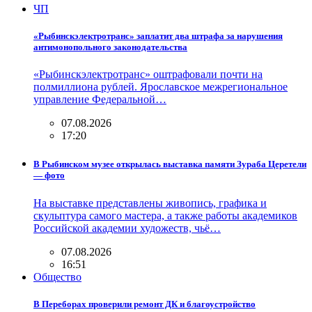
ЧП
«Рыбинскэлектротранс» заплатит два штрафа за нарушения
антимонопольного законодательства
«Рыбинскэлектротранс» оштрафовали почти на
полмиллиона рублей. Ярославское межрегиональное
управление Федеральной…
07.08.2026
17:20
В Рыбинском музее открылась выставка памяти Зураба Церетели
— фото
На выставке представлены живопись, графика и
скульптура самого мастера, а также работы академиков
Российской академии художеств, чьё…
07.08.2026
16:51
Общество
В Переборах проверили ремонт ДК и благоустройство