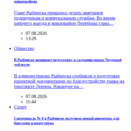
микрорайона
Главе Рыбинска пришлось делать замечания
подрядчикам и коммунальным службам. Во время
рабочего выезда в микрорайон Переборы глава…
07.08.2026
13:29
Общество
В Рыбинске начинают подготовку к созданию парка Трудовой
доблести
В администрации Рыбинска сообщили о подготовке
проектной документации по благоустройству парка на
проспекте Ленина. Накануне на…
07.08.2026
11:44
Спорт
Спортшкола № 4 в Рыбинске получила новый инвентарь для
биатлона и шорт-трека