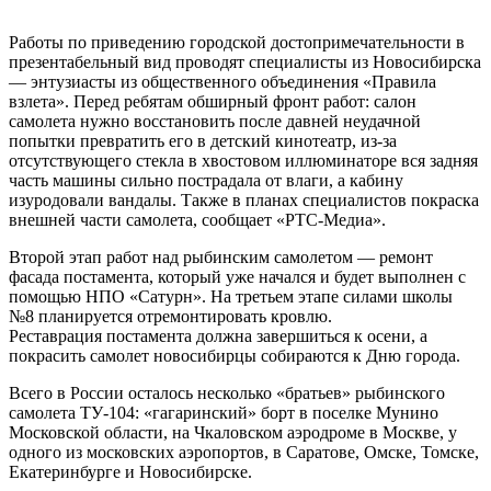
Работы по приведению городской достопримечательности в
презентабельный вид проводят специалисты из Новосибирска
— энтузиасты из общественного объединения «Правила
взлета». Перед ребятам обширный фронт работ: салон
самолета нужно восстановить после давней неудачной
попытки превратить его в детский кинотеатр, из-за
отсутствующего стекла в хвостовом иллюминаторе вся задняя
часть машины сильно пострадала от влаги, а кабину
изуродовали вандалы. Также в планах специалистов покраска
внешней части самолета, сообщает «РТС-Медиа».
Второй этап работ над рыбинским самолетом — ремонт
фасада постамента, который уже начался и будет выполнен с
помощью НПО «Сатурн». На третьем этапе силами школы
№8 планируется отремонтировать кровлю.
Реставрация постамента должна завершиться к осени, а
покрасить самолет новосибирцы собираются к Дню города.
Всего в России осталось несколько «братьев» рыбинского
самолета ТУ-104: «гагаринский» борт в поселке Мунино
Московской области, на Чкаловском аэродроме в Москве, у
одного из московских аэропортов, в Саратове, Омске, Томске,
Екатеринбурге и Новосибирске.