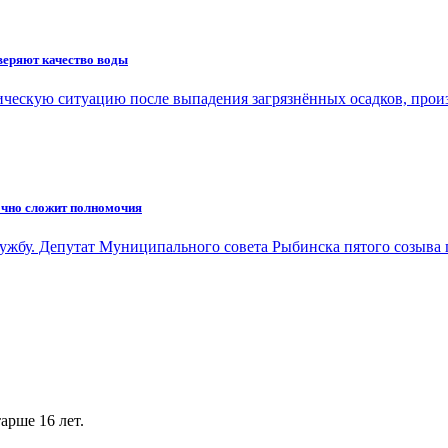
веряют качество воды
ическую ситуацию после выпадения загрязнённых осадков, про
очно сложит полномочия
лужбу. Депутат Муниципального совета Рыбинска пятого созыва
арше 16 лет.