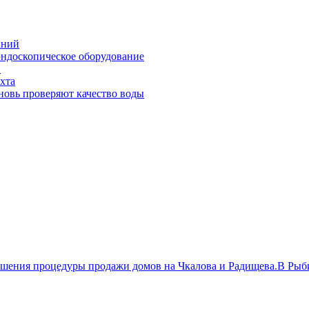
аний
эндоскопическое оборудование
Э
хта
новь проверяют качество воды
ершения процедуры продажи домов на Чкалова и Радищева.В Ры