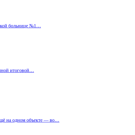
дской больнице №1…
енной итоговой…
ещё на одном объекте — во…