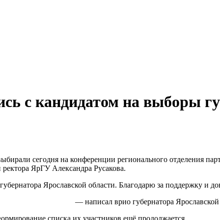
ись с кандидатом на выборы г
 выбирали сегодня на конференции регионального отделения па
 ректора ЯрГУ Александра Русакова.
убернатора Ярославской области. Благодарю за поддержку и дов
— написал врио губернатора Ярославской
 Формирование списка их участников ещё продолжается.