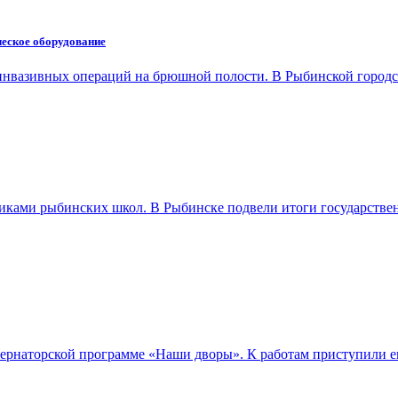
ческое оборудование
оинвазивных операций на брюшной полости. В Рыбинской горо
иками рыбинских школ. В Рыбинске подвели итоги государств
бернаторской программе «Наши дворы». К работам приступили 