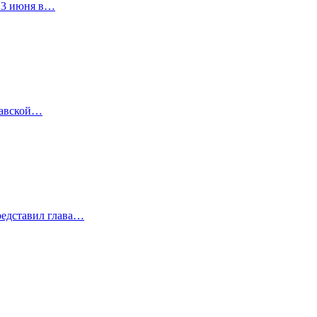
 23 июня в…
лавской…
редставил глава…