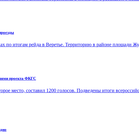
проезды
нах по итогам рейда в Веретье. Территорию в районе площади 
елями проекта ФКГС
орое место, составил 1200 голосов. Подведены итоги всеросси
ядно