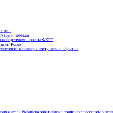
ензина
туары и проезды
ы победителями проекта ФКГС
Тягны-Рядно
ументов от желающих поступить на обучение
 июня жители Рыбинска обратились в полицию с рассказом о н