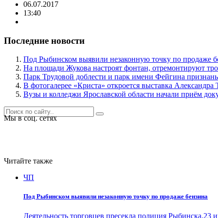
06.07.2017
13:40
Последние новости
Под Рыбинском выявили незаконную точку по продаже б
На площади Жукова настроят фонтан, отремонтируют тро
Парк Трудовой доблести и парк имени Фейгина признан
В фотогалерее «Криста» откроется выставка Александра 
Вузы и колледжи Ярославской области начали приём док
Мы в соц. сетях
Читайте также
ЧП
Под Рыбинском выявили незаконную точку по продаже бензина
Деятельность торговцев пресекла полиция Рыбинска.23