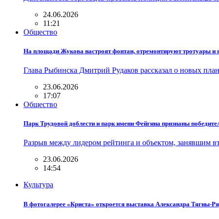
24.06.2026
11:21
Общество
На площади Жукова настроят фонтан, отремонтируют тротуары и 
Глава Рыбинска Дмитрий Рудаков рассказал о новых пла
23.06.2026
17:07
Общество
Парк Трудовой доблести и парк имени Фейгина признаны победит
Разрыв между лидером рейтинга и объектом, занявшим вт
23.06.2026
14:54
Культура
В фотогалерее «Криста» откроется выставка Александра Тягны-Р