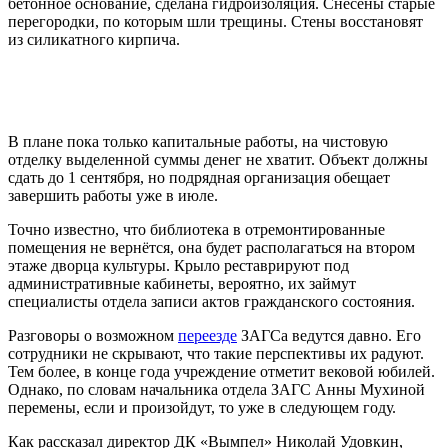
бетонное основание, сделана гидроизоляция. Снесены старые
перегородки, по которым шли трещины. Стены восстановят
из силикатного кирпича.
В плане пока только капитальные работы, на чистовую
отделку выделенной суммы денег не хватит. Объект должны
сдать до 1 сентября, но подрядная организация обещает
завершить работы уже в июле.
Точно известно, что библиотека в отремонтированные
помещения не вернётся, она будет располагаться на втором
этаже дворца культуры. Крыло реставрируют под
административные кабинеты, вероятно, их займут
специалисты отдела записи актов гражданского состояния.
Разговоры о возможном
переезде
ЗАГСа ведутся давно. Его
сотрудники не скрывают, что такие перспективы их радуют.
Тем более, в конце года учреждение отметит вековой юбилей.
Однако, по словам начальника отдела ЗАГС Анны Мухиной
перемены, если и произойдут, то уже в следующем году.
Как рассказал директор ДК «Вымпел» Николай Удовкин,