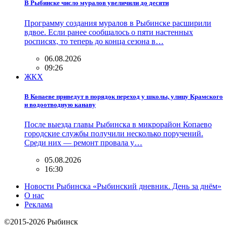
В Рыбинске число муралов увеличили до десяти
Программу создания муралов в Рыбинске расширили
вдвое. Если ранее сообщалось о пяти настенных
росписях, то теперь до конца сезона в…
06.08.2026
09:26
ЖКХ
В Копаеве приведут в порядок переход у школы, улицу Крамского
и водоотводную канаву
После выезда главы Рыбинска в микрорайон Копаево
городские службы получили несколько поручений.
Среди них — ремонт провала у…
05.08.2026
16:30
Новости Рыбинска «Рыбинский дневник. День за днём»
О нас
Реклама
©2015-2026 Рыбинск