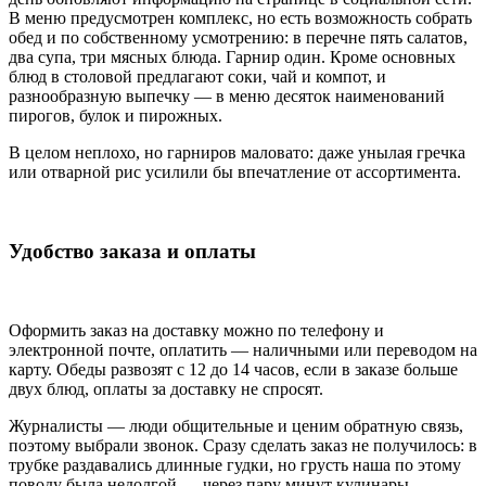
В меню предусмотрен комплекс, но есть возможность собрать
обед и по собственному усмотрению: в перечне пять салатов,
два супа, три мясных блюда. Гарнир один. Кроме основных
блюд в столовой предлагают соки, чай и компот, и
разнообразную выпечку — в меню десяток наименований
пирогов, булок и пирожных.
В целом неплохо, но гарниров маловато: даже унылая гречка
или отварной рис усилили бы впечатление от ассортимента.
Удобство заказа и оплаты
Оформить заказ на доставку можно по телефону и
электронной почте, оплатить — наличными или переводом на
карту. Обеды развозят с 12 до 14 часов, если в заказе больше
двух блюд, оплаты за доставку не спросят.
Журналисты — люди общительные и ценим обратную связь,
поэтому выбрали звонок. Сразу сделать заказ не получилось: в
трубке раздавались длинные гудки, но грусть наша по этому
поводу была недолгой — через пару минут кулинары