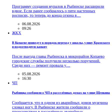
Программу создания муралов в Рыбинске расширили
вдвое. Если ранее сообщалось о пяти настенных
росписях, то теперь до конца сезона в…
06.08.2026
09:26
ЖКХ
В Копаеве приведут в порядок переход у школы, улицу Крамского
и водоотводную канаву
После выезда главы Рыбинска в микрорайон Копаево
городские службы получили несколько поручений.
Среди них — ремонт провала у…
05.08.2026
16:30
ЧП
Рыбинцы сообщили о ЧП в расселённых домах на улице Щепкина
Сообщается, что в одном из аварийных домов мужчина
сломал ногу. В Рыбинске жители сообщили о
происшествии в расселённых аварийных…