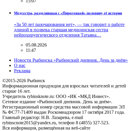
15:07
Медсестра, разделившая с «Пироговкой» половину её истории
«За 50 лет разочарования нет», — так говорит о работе
длиной в полвека старшая медицинская сестра
нейрохирургического отделения Татьяна…
05.08.2026
11:47
Новости Рыбинска «Рыбинский дневник. День за днём»
О нас
Реклама
©2015-2026 Рыбинск
Информационная продукция для взрослых читателей и детей
старше 16 лет.
Учредитель rybinsknote.ru: ООО «ИК «МКД Инвест».
Сетевое издание «Рыбинский дневник. День за днём».
Регистрационный номер средства массовой информации ЭЛ
№ ФС77-71409 выдан Роскомнадзором 17 октября 2017 года.
Главный редактор: Н.В. Лазарева, e-mail
rybinscnote2015@yandex.ru, телефон 8 (4855) 327-523.
Вся информация, размещённая на веб-сайте