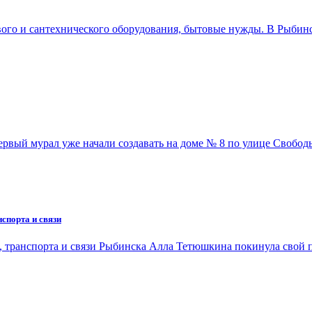
ового и сантехнического оборудования, бытовые нужды. В Рыби
Первый мурал уже начали создавать на доме № 8 по улице Своб
спорта и связи
 транспорта и связи Рыбинска Алла Тетюшкина покинула свой 