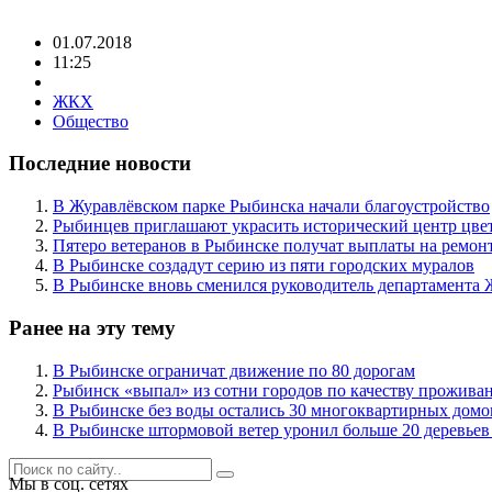
01.07.2018
11:25
ЖКХ
Общество
Последние новости
В Журавлёвском парке Рыбинска начали благоустройство
Рыбинцев приглашают украсить исторический центр цве
Пятеро ветеранов в Рыбинске получат выплаты на ремон
В Рыбинске создадут серию из пяти городских муралов
В Рыбинске вновь сменился руководитель департамента 
Ранее на эту тему
В Рыбинске ограничат движение по 80 дорогам
Рыбинск «выпал» из сотни городов по качеству прожива
В Рыбинске без воды остались 30 многоквартирных домо
В Рыбинске штормовой ветер уронил больше 20 деревье
Мы в соц. сетях