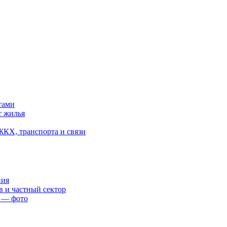
тами
т жилья
ЖКХ, транспорта и связи
ния
в и частный сектор
в — фото