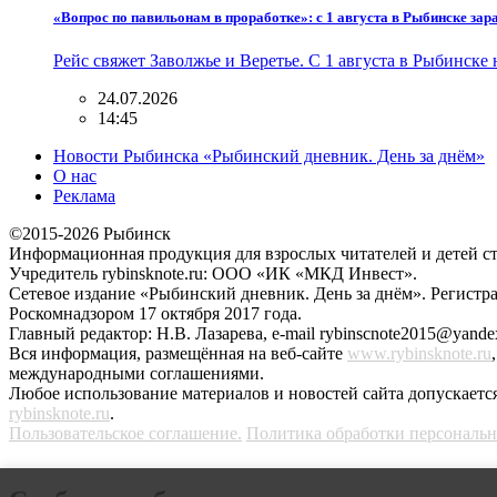
«Вопрос по павильонам в проработке»: с 1 августа в Рыбинске за
Рейс свяжет Заволжье и Веретье. С 1 августа в Рыбинс
24.07.2026
14:45
Новости Рыбинска «Рыбинский дневник. День за днём»
О нас
Реклама
©2015-2026 Рыбинск
Информационная продукция для взрослых читателей и детей ст
Учредитель rybinsknote.ru: ООО «ИК «МКД Инвест».
Сетевое издание «Рыбинский дневник. День за днём». Регис
Роскомнадзором 17 октября 2017 года.
Главный редактор: Н.В. Лазарева, e-mail rybinscnote2015@yandex
Вся информация, размещённая на веб-сайте
www.rybinsknote.ru
международными соглашениями.
Любое использование материалов и новостей сайта допускается
rybinsknote.ru
.
Пользовательское соглашение.
Политика обработки персональ