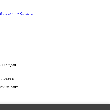
ый парк» – «Улица…
409 выдан
м праве и
ой на сайт