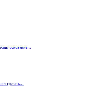
отовят основание…
гают сделать…