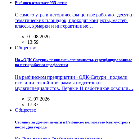
Рыбинск отмечает 955-летие
С самого утра в историческом центре работают десятки
тематических площадок, проходят концерты, мастер-
классы, ярмарки и интерактивные…
01.08.2026
13:59
Общество
На «ОДК-Сатурн» появились специалисты, сертифицированные
по пяти рабочим профессиям
На рыбинском предприятии «ОДК-Сатурн» подвели
итоги пилотной программы подготовки
мультиспециалистов. Первые 11 работников освоили…
31.07.2026
17:37
Общество
Стоянку за Домом печати в Рыбинске полностью благоустроят
после Дня города