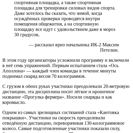
спортивная площадка, а также спортивная
площадка для тренировки силовых видов спорта.
Даже хотелось бы сказать, что зимой, когда
осуждённых проверки проводятся внутри
помещения общежития, а на спортивную
площадку все идут с удовольствием даже в мороз
30 градусов,
— рассказал врио начальника ИК-2 Максим
Петелин.
В этом году организаторы усложнили программу и включили
в неё семь упражнений. Первым испытанием стала «Ось
Аполлона» — каждый член команды в течение минуты
поднимал снаряд весом 70 килограммов.
С грузом в обеих руках участники преодолевали 20-метровую
дистанцию, эта дисциплина носит лёгкое и ироничное
название «Прогулка фермера». Носили снаряды и как
коромысло.
Одним из самых зрелищных состязаний стала «Кантовка
покрышки». Участники на скорость преодолевали
отведённую дистанцию, переворачивая 130-килограммовое
колесо. Самые подготовленные участники показали силу,