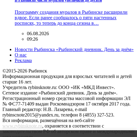
В Рыбинске число муралов увеличили до десяти
Программу создания муралов в Рыбинске расширили
вдвое. Если ранее сообщалось о пяти настенных
росписях, то теперь до конца сезона в…
06.08.2026
09:26
Новости Рыбинска «Рыбинский дневник. День за днём»
О нас
Реклама
©2015-2026 Рыбинск
Информационная продукция для взрослых читателей и детей
старше 16 лет.
Учредитель rybinsknote.ru: ООО «ИК «МКД Инвест».
Сетевое издание «Рыбинский дневник. День за днём».
Регистрационный номер средства массовой информации ЭЛ
№ ФС77-71409 выдан Роскомнадзором 17 октября 2017 года.
Главный редактор: Н.В. Лазарева, e-mail
rybinscnote2015@yandex.ru, телефон 8 (4855) 327-523.
Вся информация, размещённая на веб-сайте
www.rybinsknote.ru
, охраняется в соответствии с
законодательством РФ об авторском праве и международными
соглашениями.