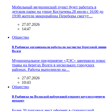
Мобильный медицинский пункт будет работать в
детском парке на улице Костычева.28 июля с 16:00 до
19:00 жители микрорайона Переборы смогут…
27.07.2026
14:47
Общество
В Рыбинске организовали работы по расчистке береговой линии
Волги
Муниципальное предприятие «ДЭС» завершило покос
травы на берегах Волги в нескольких городских
районах. Работы выполнили на…
27.07.2026
10:43
Общество
В Рыбинске на Волжской набережной откроют круглогодичную
ярмарку
Более 20 торговых мест оформят в старорусской