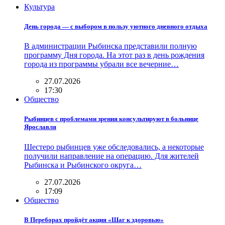
Культура
День города — с выбором в пользу уютного дневного отдыха
В администрации Рыбинска представили полную
программу Дня города. На этот раз в день рождения
города из программы убрали все вечерние…
27.07.2026
17:30
Общество
Рыбинцев с проблемами зрения консультируют в больнице
Ярославля
Шестеро рыбинцев уже обследовались, а некоторые
получили направление на операцию. Для жителей
Рыбинска и Рыбинского округа…
27.07.2026
17:09
Общество
В Переборах пройдёт акция «Шаг к здоровью»