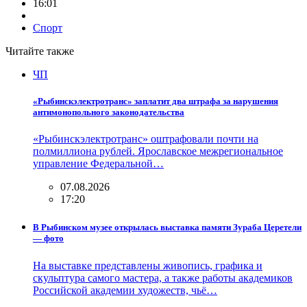
16:01
Спорт
Читайте также
ЧП
«Рыбинскэлектротранс» заплатит два штрафа за нарушения
антимонопольного законодательства
«Рыбинскэлектротранс» оштрафовали почти на
полмиллиона рублей. Ярославское межрегиональное
управление Федеральной…
07.08.2026
17:20
В Рыбинском музее открылась выставка памяти Зураба Церетели
— фото
На выставке представлены живопись, графика и
скульптура самого мастера, а также работы академиков
Российской академии художеств, чьё…