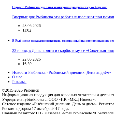
С дорог Рыбинска удаляют неактуальную разметку — бережно
Впервые для Рыбинска эти работы выполняют при помощ
23.06.2026
11:02
В Рыбинске показали спектакль, основанный на воспоминаниях де
22 июня, в День памяти и скорби, в музее «Советская эп
22.06.2026
16:39
Новости Рыбинска «Рыбинский дневник. День за днём»
О нас
Реклама
©2015-2026 Рыбинск
Информационная продукция для взрослых читателей и детей ст
Учредитель rybinsknote.ru: ООО «ИК «МКД Инвест».
Сетевое издание «Рыбинский дневник. День за днём». Регис
Роскомнадзором 17 октября 2017 года.
Главный редактор: Н.В. Лазарева, e-mail rybinscnote2015@yandex