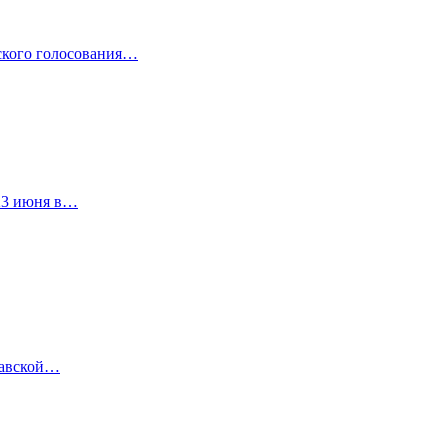
йского голосования…
 23 июня в…
лавской…