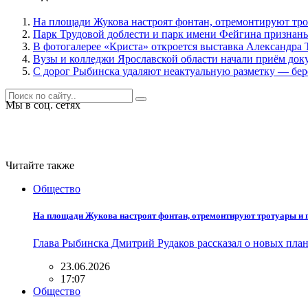
На площади Жукова настроят фонтан, отремонтируют тро
Парк Трудовой доблести и парк имени Фейгина признан
В фотогалерее «Криста» откроется выставка Александра 
Вузы и колледжи Ярославской области начали приём док
С дорог Рыбинска удаляют неактуальную разметку — бе
Мы в соц. сетях
Читайте также
Общество
На площади Жукова настроят фонтан, отремонтируют тротуары и 
Глава Рыбинска Дмитрий Рудаков рассказал о новых пла
23.06.2026
17:07
Общество