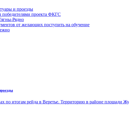
туары и проезды
ы победителями проекта ФКГС
Тягны-Рядно
ументов от желающих поступить на обучение
режно
проезды
нах по итогам рейда в Веретье. Территорию в районе площади 