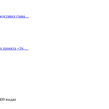
редставил глава…
ках проекта «Эх,…
409 выдан