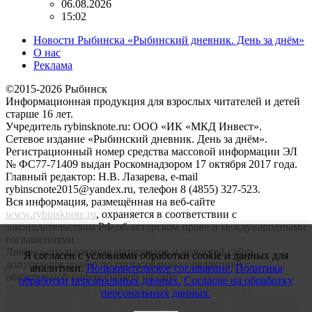
06.08.2026
15:02
Новости Рыбинска «Рыбинский дневник. День за днём»
О нас
Реклама
©2015-2026 Рыбинск
Информационная продукция для взрослых читателей и детей
старше 16 лет.
Учредитель rybinsknote.ru: ООО «ИК «МКД Инвест».
Сетевое издание «Рыбинский дневник. День за днём».
Регистрационный номер средства массовой информации ЭЛ
№ ФС77-71409 выдан Роскомнадзором 17 октября 2017 года.
Главный редактор: Н.В. Лазарева, e-mail
rybinscnote2015@yandex.ru, телефон 8 (4855) 327-523.
Вся информация, размещённая на веб-сайте
www.rybinsknote.ru
, охраняется в соответствии с
законодательством РФ об авторском праве и международными
соглашениями.
Любое использование материалов и новостей сайта
Я согласен с условиями обработки cookie и данных для
допускается только по согласованию с редакцией с
аналитики.
Пользовательское соглашение.
Политика
обязательной гиперссылкой на сайт
rybinsknote.ru
.
обработки персональных данных.
Согласие на обработку
Пользовательское соглашение.
Политика обработки
персональных данных.
персональных данных.
Согласие на обработку персональных