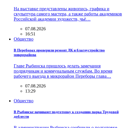
На выставке представлены живопись, графика и
скульптура самого мастера, а также работы академиков
Российской академии художеств, чьё…
07.08.2026
16:51
Общество
В Переборах проверили ремонт ДК и благоустройство
микрорайона
Главе Рыбинска пришлось делать замечания
подрядчикам и коммунальным службам. Во время
рабочего выезда в микрорайон Переборы глава…
07.08.2026
13:29
Общество
В Рыбинске начинают подготовку к созданию парка Трудовой
доблести
В администрации Рыбинска сообщили о подготовке