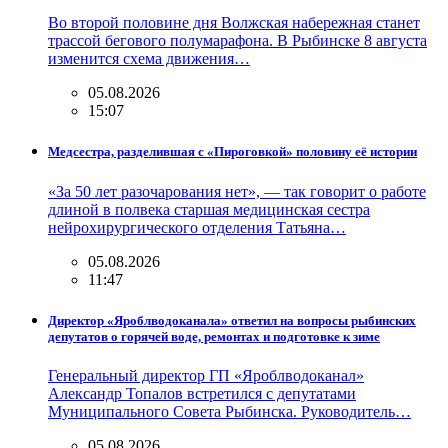
Во второй половине дня Волжская набережная станет
трассой бегового полумарафона. В Рыбинске 8 августа
изменится схема движения…
05.08.2026
15:07
Медсестра, разделившая с «Пироговкой» половину её истории
«За 50 лет разочарования нет», — так говорит о работе
длиной в полвека старшая медицинская сестра
нейрохирургического отделения Татьяна…
05.08.2026
11:47
Директор «Яроблводоканала» ответил на вопросы рыбинских
депутатов о горячей воде, ремонтах и подготовке к зиме
Генеральный директор ГП «Яроблводоканал»
Александр Топалов встретился с депутатами
Муниципального Совета Рыбинска. Руководитель…
05.08.2026