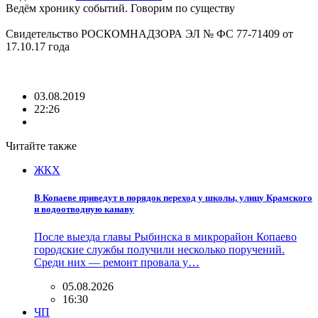
Ведём хронику событий. Говорим по существу
Свидетельство РОСКОМНАДЗОРА ЭЛ № ФС 77-71409 от
17.10.17 года
03.08.2019
22:26
Читайте также
ЖКХ
В Копаеве приведут в порядок переход у школы, улицу Крамского
и водоотводную канаву
После выезда главы Рыбинска в микрорайон Копаево
городские службы получили несколько поручений.
Среди них — ремонт провала у…
05.08.2026
16:30
ЧП