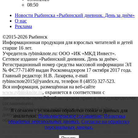
08:50
Новости Рыбинска «Рыбинский дневник. День за днём»
О нас
Реклама
©2015-2026 Рыбинск
Информационная продукция для взрослых читателей и детей
старше 16 лет.
Учредитель rybinsknote.ru: ООО «ИК «МКД Инвест».
Сетевое издание «Рыбинский дневник. День за днём».
Регистрационный номер средства массовой информации ЭЛ
№ ФС77-71409 выдан Роскомнадзором 17 октября 2017 года.
Главный редактор: Н.В. Лазарева, e-mail
rybinscnote2015@yandex.ru, телефон 8 (4855) 327-523.
Вся информация, размещённая на веб-сайте
www.rybinsknote.ru
, охраняется в соответствии с
законодательством РФ об авторском праве и международными
соглашениями.
Любое использование материалов и новостей сайта
Я согласен с условиями обработки cookie и данных для
допускается только по согласованию с редакцией с
аналитики.
Пользовательское соглашение.
Политика
обязательной гиперссылкой на сайт
rybinsknote.ru
.
обработки персональных данных.
Согласие на обработку
Пользовательское соглашение.
Политика обработки
персональных данных.
персональных данных.
Согласие на обработку персональных
данных.