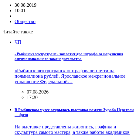
30.08.2019
10:01
Общество
Читайте также
ЧП
«Рыбинскэлектротранс» заплатит два штрафа за нарушения
антимонопольного законодательства
«Рыбинскэлектротранс» оштрафовали почти на
полмиллиона рублей. Ярославское межрегиональное
управление Федеральной…
07.08.2026
17:20
В Рыбинском музее открылась выставка памяти Зураба Церетели
— фото
На выставке представлены живопись, графика и
скульптура самого мастера, а также работы академиков