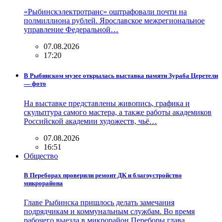
«Рыбинскэлектротранс» оштрафовали почти на
полмиллиона рублей. Ярославское межрегиональное
управление Федеральной…
07.08.2026
17:20
В Рыбинском музее открылась выставка памяти Зураба Церетели
— фото
На выставке представлены живопись, графика и
скульптура самого мастера, а также работы академиков
Российской академии художеств, чьё…
07.08.2026
16:51
Общество
В Переборах проверили ремонт ДК и благоустройство
микрорайона
Главе Рыбинска пришлось делать замечания
подрядчикам и коммунальным службам. Во время
рабочего выезда в микрорайон Переборы глава…