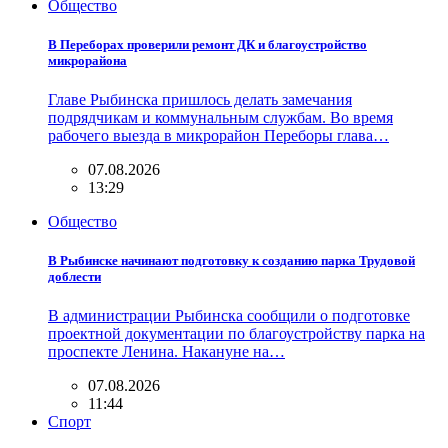
Общество
В Переборах проверили ремонт ДК и благоустройство
микрорайона
Главе Рыбинска пришлось делать замечания
подрядчикам и коммунальным службам. Во время
рабочего выезда в микрорайон Переборы глава…
07.08.2026
13:29
Общество
В Рыбинске начинают подготовку к созданию парка Трудовой
доблести
В администрации Рыбинска сообщили о подготовке
проектной документации по благоустройству парка на
проспекте Ленина. Накануне на…
07.08.2026
11:44
Спорт