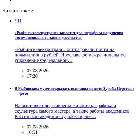
Читайте также
ЧП
«Рыбинскэлектротранс» заплатит два штрафа за нарушения
антимонопольного законодательства
«Рыбинскэлектротранс» оштрафовали почти на
полмиллиона рублей. Ярославское межрегиональное
управление Федеральной…
07.08.2026
17:20
В Рыбинском музее открылась выставка памяти Зураба Церетели
— фото
На выставке представлены живопись, графика и
скульптура самого мастера, а также работы академиков
Российской академии художеств, чьё…
07.08.2026
16:51