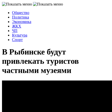
Общество
Политика
Экономика
ЖКХ
ЧП
Культура
Спорт
В Рыбинске будут
привлекать туристов
частными музеями