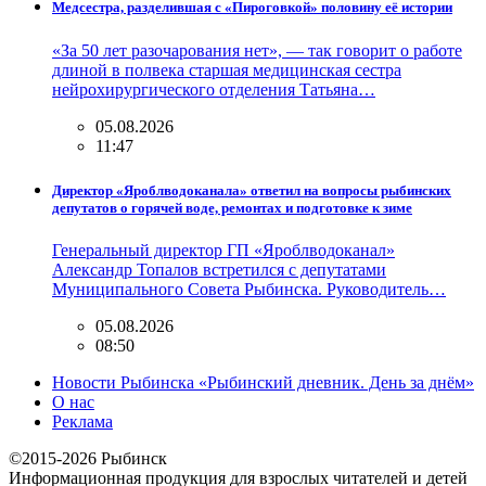
Медсестра, разделившая с «Пироговкой» половину её истории
«За 50 лет разочарования нет», — так говорит о работе
длиной в полвека старшая медицинская сестра
нейрохирургического отделения Татьяна…
05.08.2026
11:47
Директор «Яроблводоканала» ответил на вопросы рыбинских
депутатов о горячей воде, ремонтах и подготовке к зиме
Генеральный директор ГП «Яроблводоканал»
Александр Топалов встретился с депутатами
Муниципального Совета Рыбинска. Руководитель…
05.08.2026
08:50
Новости Рыбинска «Рыбинский дневник. День за днём»
О нас
Реклама
©2015-2026 Рыбинск
Информационная продукция для взрослых читателей и детей