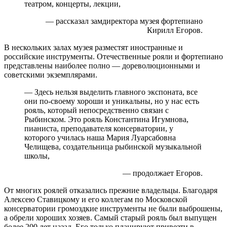
театром, концерты, лекции,
— рассказал замдиректора музея фортепиано
Кирилл Егоров.
В нескольких залах музея разместят иностранные и
российские инструменты. Отечественные рояли и фортепиано
представлены наиболее полно — дореволюционными и
советскими экземплярами.
— Здесь нельзя выделить главного экспоната, все
они по-своему хороши и уникальны, но у нас есть
рояль, который непосредственно связан с
Рыбинском. Это рояль Константина Игумнова,
пианиста, преподавателя консерватории, у
которого училась наша Мария Луарсабовна
Челищева, создательница рыбинской музыкальной
школы,
— продолжает Егоров.
От многих роялей отказались прежние владельцы. Благодаря
Алексею Ставицкому и его коллегам по Московской
консерватории громоздкие инструменты не были выброшены,
а обрели хороших хозяев. Самый старый рояль был выпущен
более 200 лет назад. Его только планируют привезти в