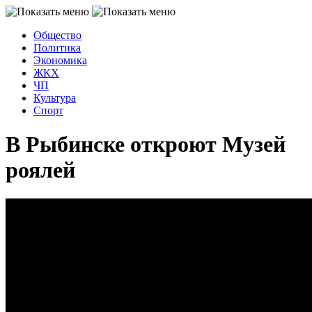
Общество
Политика
Экономика
ЖКХ
ЧП
Культура
Спорт
В Рыбинске откроют Музей
роялей