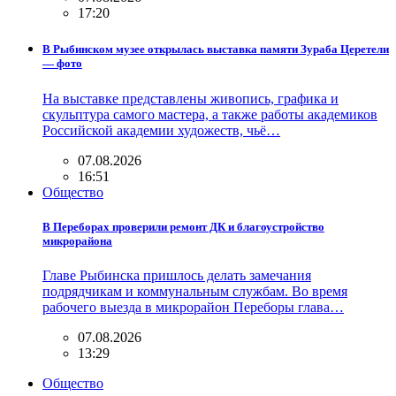
17:20
В Рыбинском музее открылась выставка памяти Зураба Церетели
— фото
На выставке представлены живопись, графика и
скульптура самого мастера, а также работы академиков
Российской академии художеств, чьё…
07.08.2026
16:51
Общество
В Переборах проверили ремонт ДК и благоустройство
микрорайона
Главе Рыбинска пришлось делать замечания
подрядчикам и коммунальным службам. Во время
рабочего выезда в микрорайон Переборы глава…
07.08.2026
13:29
Общество