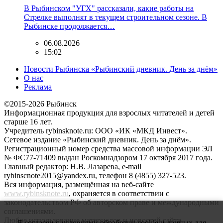
В Рыбинском "УГХ" рассказали, какие работы на
Стрелке выполнят в текущем строительном сезоне. В
Рыбинске продолжается…
06.08.2026
15:02
Новости Рыбинска «Рыбинский дневник. День за днём»
О нас
Реклама
©2015-2026 Рыбинск
Информационная продукция для взрослых читателей и детей
старше 16 лет.
Учредитель rybinsknote.ru: ООО «ИК «МКД Инвест».
Сетевое издание «Рыбинский дневник. День за днём».
Регистрационный номер средства массовой информации ЭЛ
№ ФС77-71409 выдан Роскомнадзором 17 октября 2017 года.
Главный редактор: Н.В. Лазарева, e-mail
rybinscnote2015@yandex.ru, телефон 8 (4855) 327-523.
Вся информация, размещённая на веб-сайте
www.rybinsknote.ru
, охраняется в соответствии с
законодательством РФ об авторском праве и международными
соглашениями.
Любое использование материалов и новостей сайта
Я согласен с условиями обработки cookie и данных для