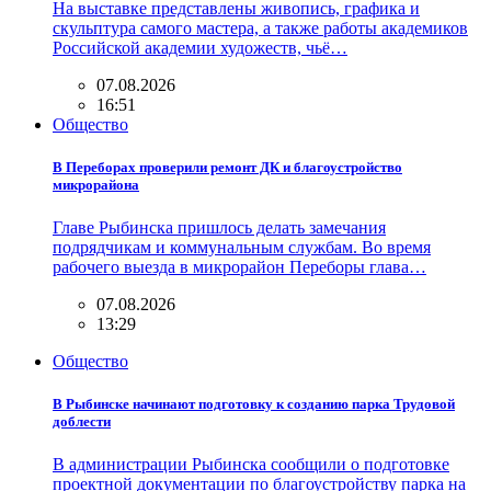
На выставке представлены живопись, графика и
скульптура самого мастера, а также работы академиков
Российской академии художеств, чьё…
07.08.2026
16:51
Общество
В Переборах проверили ремонт ДК и благоустройство
микрорайона
Главе Рыбинска пришлось делать замечания
подрядчикам и коммунальным службам. Во время
рабочего выезда в микрорайон Переборы глава…
07.08.2026
13:29
Общество
В Рыбинске начинают подготовку к созданию парка Трудовой
доблести
В администрации Рыбинска сообщили о подготовке
проектной документации по благоустройству парка на