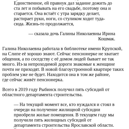
Единственное, ей правнук дал задание дожить до
ста лет и побывать на его свадьбе, поэтому она и
старается. Она встаёт с утра зарядку делает,
растирает руки, ноги, со стуликом ходит туда-
сюда. Жизнь-то продолжается,
— сказала дочь Галины Николаевны Ирина
Кошмак.
Галина Николаевна работала в библиотеке имени Крупской,
на Слипе её хорошо знают. Сейчас пенсионерке не хватает
общения, а по соседству с её домом людей бывает не так
много. Из-за непроходимой дороги знакомые к женщине
почти не приходят. В новой благоустроенной квартире таких
проблем уже не будет. Находится она в том же районе,
где сейчас живёт пенсионерка.
Всего в 2019 году Рыбинск получил пять субсидий от
областного департамента строительства.
— На текущий момент все, кто нуждался и стоял в
очереди на получение жилищной субсидии
приобрели жилые помещения. В текущем году мы
получили пять жилищных субсидий от
департамента строительства Ярославской области.