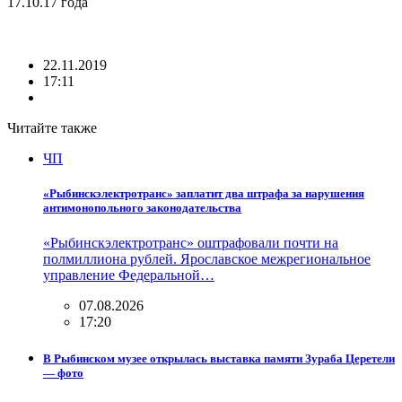
17.10.17 года
22.11.2019
17:11
Читайте также
ЧП
«Рыбинскэлектротранс» заплатит два штрафа за нарушения
антимонопольного законодательства
«Рыбинскэлектротранс» оштрафовали почти на
полмиллиона рублей. Ярославское межрегиональное
управление Федеральной…
07.08.2026
17:20
В Рыбинском музее открылась выставка памяти Зураба Церетели
— фото