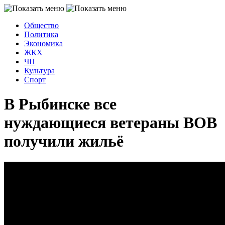
Общество
Политика
Экономика
ЖКХ
ЧП
Культура
Спорт
В Рыбинске все
нуждающиеся ветераны ВОВ
получили жильё