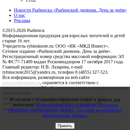
15:02
Новости Рыбинска «Рыбинский дневник. День за днём»
О нас
Реклама
©2015-2026 Рыбинск
Информационная продукция для взрослых читателей и детей
старше 16 лет.
Учредитель rybinsknote.ru: ООО «ИК «МКД Инвест».
Сетевое издание «Рыбинский дневник. День за днём».
Регистрационный номер средства массовой информации ЭЛ
№ ФС77-71409 выдан Роскомнадзором 17 октября 2017 года.
Главный редактор: Н.В. Лазарева, e-mail
rybinscnote2015@yandex.ru, телефон 8 (4855) 327-523.
Вся информация, размещённая на веб-сайте
www.rybinsknote.ru
, охраняется в соответствии с
законодательством РФ об авторском праве и международными
соглашениями.
Любое использование материалов и новостей сайта
Я согласен с условиями обработки cookie и данных для
допускается только по согласованию с редакцией с
аналитики.
Пользовательское соглашение.
Политика
обязательной гиперссылкой на сайт
rybinsknote.ru
.
обработки персональных данных.
Согласие на обработку
Пользовательское соглашение.
Политика обработки
персональных данных.
персональных данных.
Согласие на обработку персональных
данных.
Принять