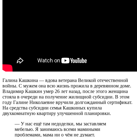
Галина Кашкина — вдова ветерана Великой отечественной
войны. С мужем она всю жизнь прожила в деревянном доме.
Владимир Кашкин умер 26 лет назад, после этого женщина
стояла в очереди на получение жилищной субсидии. В этом
году Галине Николаевне вручили долгожданный сертификат.
На средства субсидии семья Кашкиных купила
двухкомнатную квартиру улучшенной планировки.
— У нас ещё там недоделки, мы заставляем
мебелью. Я занимаюсь всеми мамиными
проблемами, мама ни о чём не думает.