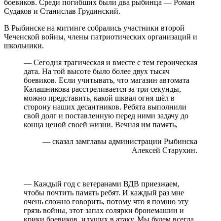
боевиков. Среди погибших были два рыбинца — Роман
Судаков и Станислав Грудинский.
В Рыбинске на митинге собрались участники второй
Чеченской войны, члены патриотических организаций и
школьники.
— Сегодня трагическая и вместе с тем героическая
дата. На той высоте было более двух тысяч
боевиков. Если учитывать, что магазин автомата
Калашникова расстреливается за три секунды,
можно представить, какой шквал огня шёл в
сторону наших десантников. Ребята выполнили
свой долг и поставленную перед ними задачу до
конца ценой своей жизни. Вечная им память,
— сказал замглавы администрации Рыбинска
Алексей Старухин.
— Каждый год с ветеранами ВДВ приезжаем,
чтобы почтить память ребят. И каждый раз мне
очень сложно говорить, потому что я помню эту
грязь войны, этот запах солярки бронемашин и
крики боевиков, идущих в атаку. Мы будем всегда