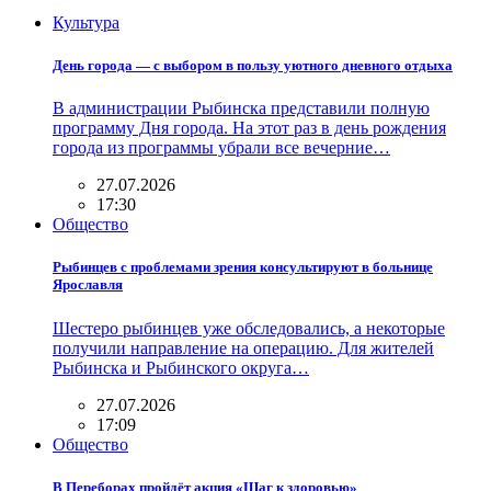
Культура
День города — с выбором в пользу уютного дневного отдыха
В администрации Рыбинска представили полную
программу Дня города. На этот раз в день рождения
города из программы убрали все вечерние…
27.07.2026
17:30
Общество
Рыбинцев с проблемами зрения консультируют в больнице
Ярославля
Шестеро рыбинцев уже обследовались, а некоторые
получили направление на операцию. Для жителей
Рыбинска и Рыбинского округа…
27.07.2026
17:09
Общество
В Переборах пройдёт акция «Шаг к здоровью»