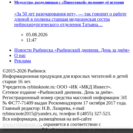
Медсестра, разделившая с «Пироговкой» половину её истории
«За 50 лет разочарования нет», — так говорит о работе
длиной в полвека старшая медицинская сестра
нейрохирургического отделения Татьяна…
05.08.2026
11:47
Новости Рыбинска «Рыбинский дневник. День за днём»
О нас
Реклама
©2015-2026 Рыбинск
Информационная продукция для взрослых читателей и детей
старше 16 лет.
Учредитель rybinsknote.ru: ООО «ИК «МКД Инвест».
Сетевое издание «Рыбинский дневник. День за днём».
Регистрационный номер средства массовой информации ЭЛ
№ ФС77-71409 выдан Роскомнадзором 17 октября 2017 года.
Главный редактор: Н.В. Лазарева, e-mail
rybinscnote2015@yandex.ru, телефон 8 (4855) 327-523.
Вся информация, размещённая на веб-сайте
www.rybinsknote.ru
, охраняется в соответствии с
законодательством РФ об авторском праве и международными