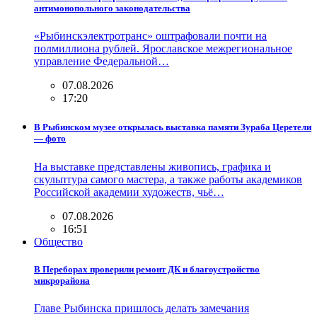
антимонопольного законодательства
«Рыбинскэлектротранс» оштрафовали почти на
полмиллиона рублей. Ярославское межрегиональное
управление Федеральной…
07.08.2026
17:20
В Рыбинском музее открылась выставка памяти Зураба Церетели
— фото
На выставке представлены живопись, графика и
скульптура самого мастера, а также работы академиков
Российской академии художеств, чьё…
07.08.2026
16:51
Общество
В Переборах проверили ремонт ДК и благоустройство
микрорайона
Главе Рыбинска пришлось делать замечания