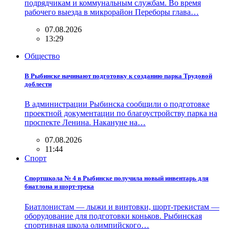
подрядчикам и коммунальным службам. Во время
рабочего выезда в микрорайон Переборы глава…
07.08.2026
13:29
Общество
В Рыбинске начинают подготовку к созданию парка Трудовой
доблести
В администрации Рыбинска сообщили о подготовке
проектной документации по благоустройству парка на
проспекте Ленина. Накануне на…
07.08.2026
11:44
Спорт
Спортшкола № 4 в Рыбинске получила новый инвентарь для
биатлона и шорт-трека
Биатлонистам — лыжи и винтовки, шорт-трекистам —
оборудование для подготовки коньков. Рыбинская
спортивная школа олимпийского…