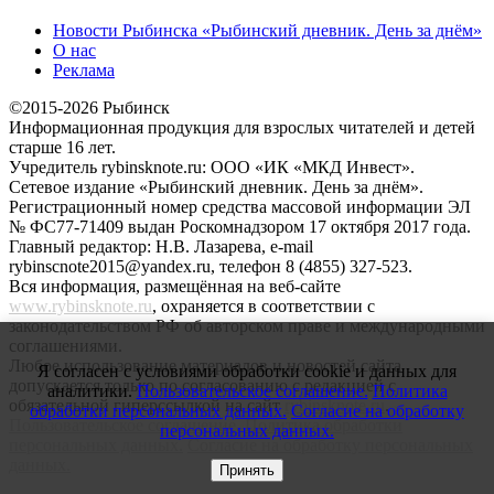
Новости Рыбинска «Рыбинский дневник. День за днём»
О нас
Реклама
©2015-2026 Рыбинск
Информационная продукция для взрослых читателей и детей
старше 16 лет.
Учредитель rybinsknote.ru: ООО «ИК «МКД Инвест».
Сетевое издание «Рыбинский дневник. День за днём».
Регистрационный номер средства массовой информации ЭЛ
№ ФС77-71409 выдан Роскомнадзором 17 октября 2017 года.
Главный редактор: Н.В. Лазарева, e-mail
rybinscnote2015@yandex.ru, телефон 8 (4855) 327-523.
Вся информация, размещённая на веб-сайте
www.rybinsknote.ru
, охраняется в соответствии с
законодательством РФ об авторском праве и международными
соглашениями.
Любое использование материалов и новостей сайта
Я согласен с условиями обработки cookie и данных для
допускается только по согласованию с редакцией с
аналитики.
Пользовательское соглашение.
Политика
обязательной гиперссылкой на сайт
rybinsknote.ru
.
обработки персональных данных.
Согласие на обработку
Пользовательское соглашение.
Политика обработки
персональных данных.
персональных данных.
Согласие на обработку персональных
данных.
Принять