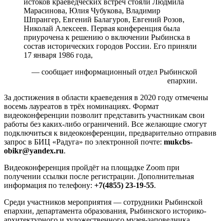
истоков краеведческих встреч стояли Людмила
Марасинова, Юлия Чубукова, Владимир
Шпрангер, Евгений Балагуров, Евгений Розов,
Николай Алексеев. Первая конференция была
приурочена к
решению о включении Рыбинска в
состав исторических городов России. Его приняли
17 января 1986 года,
— сообщает информационный отдел Рыбинской
епархии.
За достижения в области краеведения в 2020 году отмечены
восемь лауреатов в трёх номинациях. Формат
видеоконференции позволит представить участникам свои
работы без каких-либо ограничений. Все желающие смогут
подключиться к видеоконференции, предварительно отправив
запрос в БИЦ «Радуга» по электронной почте:
mukcbs-
obikr@yandex.ru
.
Видеоконференция пройдёт на площадке Zoom при
получении ссылки после регистрации. Дополнительная
информация по телефону:
+7(4855) 23-19-55
.
Среди участников мероприятия — сотрудники Рыбинской
епархии, департамента образования, Рыбинского историко-
архитектурного и художественного музея-заповедника,