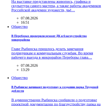
На выставке представлены живопись, графика и
скульптура самого мастера, а также работы академиков
Российской академии художеств, чьё…
07.08.2026
16:51
Общество
В Переборах проверили ремонт ДК и благоустройство
микрорайона
Главе Рыбинска пришлось делать замечания
подрядчикам и коммунальным службам. Во время
рабочего выезда в микрорайон Переборы глава…
07.08.2026
13:29
Общество
В Рыбинске начинают подготовку к созданию парка Трудовой
доблести
В администрации Рыбинска сообщили о подготовке
проектной документации по благоустройству парка на