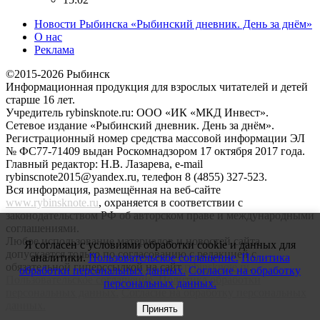
Новости Рыбинска «Рыбинский дневник. День за днём»
О нас
Реклама
©2015-2026 Рыбинск
Информационная продукция для взрослых читателей и детей
старше 16 лет.
Учредитель rybinsknote.ru: ООО «ИК «МКД Инвест».
Сетевое издание «Рыбинский дневник. День за днём».
Регистрационный номер средства массовой информации ЭЛ
№ ФС77-71409 выдан Роскомнадзором 17 октября 2017 года.
Главный редактор: Н.В. Лазарева, e-mail
rybinscnote2015@yandex.ru, телефон 8 (4855) 327-523.
Вся информация, размещённая на веб-сайте
www.rybinsknote.ru
, охраняется в соответствии с
законодательством РФ об авторском праве и международными
соглашениями.
Любое использование материалов и новостей сайта
Я согласен с условиями обработки cookie и данных для
допускается только по согласованию с редакцией с
аналитики.
Пользовательское соглашение.
Политика
обязательной гиперссылкой на сайт
rybinsknote.ru
.
обработки персональных данных.
Согласие на обработку
Пользовательское соглашение.
Политика обработки
персональных данных.
персональных данных.
Согласие на обработку персональных
данных.
Принять