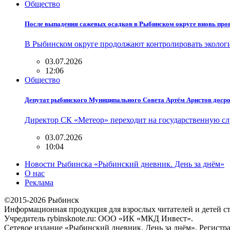
Общество
После выпадения сажевых осадков в Рыбинском округе вновь про
В Рыбинском округе продолжают контролировать эколог
03.07.2026
12:06
Общество
Депутат рыбинского Муниципального Совета Артём Аристов доср
Директор СК «Метеор» переходит на государственную с
03.07.2026
10:04
Новости Рыбинска «Рыбинский дневник. День за днём»
О нас
Реклама
©2015-2026 Рыбинск
Информационная продукция для взрослых читателей и детей ст
Учредитель rybinsknote.ru: ООО «ИК «МКД Инвест».
Сетевое издание «Рыбинский дневник. День за днём». Регис