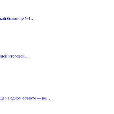
дской больнице №1…
енной итоговой…
ещё на одном объекте — во…