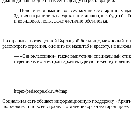
дожил до наших дней и имеет надежду на реставрацию.
— Половину внимания во всём комплексе старинных здан
Здания сохранились на удивление хорошо, как будто бы б
и коридоров, полы, даже частично обстановка,
На странице, посвященной Бурлацкой больнице, можно найти и
рассмотреть строения, оценить их масштаб и красоту, не выходя
— «Одноклассники» также выпустили специальный стике
переписке, но и встроят архитектурную повестку и деят
https://periscope.ok.ru/#/map
Социальная сеть обещает информационную поддержку «Архитект
пользователи по всей стране. По мнению организаторов проек