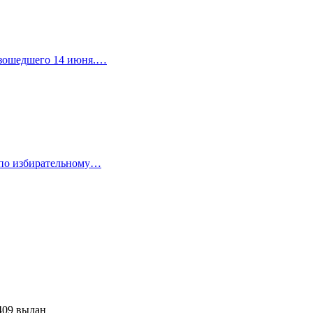
изошедшего 14 июня.…
 по избирательному…
409 выдан