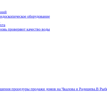
аний
эндоскопическое оборудование
Э
хта
новь проверяют качество воды
ершения процедуры продажи домов на Чкалова и Радищева.В Ры