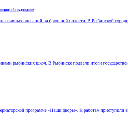
ческое оборудование
оинвазивных операций на брюшной полости. В Рыбинской горо
иками рыбинских школ. В Рыбинске подвели итоги государств
бернаторской программе «Наши дворы». К работам приступили 