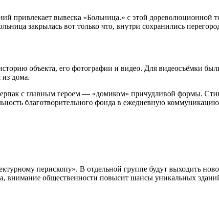
ий привлекает вывеска «Больница.» с этой дореволюционной то
ольница закрылась вот только что, внутри сохранились перегор
сторию объекта, его фотографии и видео. Для видеосъёмки был
 из дома.
рпак с главным героем — «домиком» причудливой формы. Стике
ельность благотворительного фонда в ежедневную коммуникацию
урному перископу». В отдельной группе будут выходить новост
та, внимание общественности повысит шансы уникальных зданий