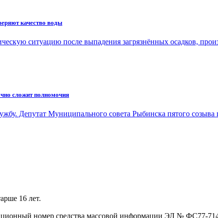
веряют качество воды
ическую ситуацию после выпадения загрязнённых осадков, про
очно сложит полномочия
лужбу. Депутат Муниципального совета Рыбинска пятого созыва
арше 16 лет.
трационный номер средства массовой информации ЭЛ № ФС77-71