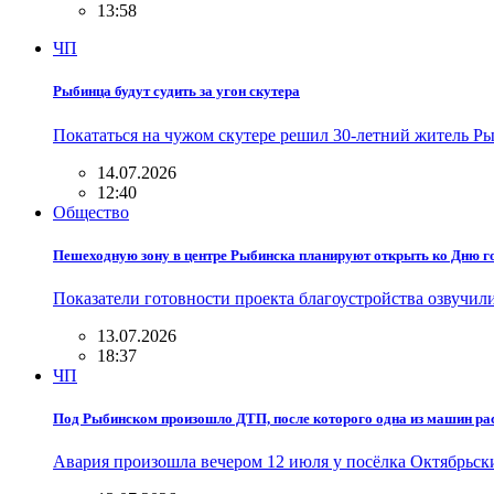
13:58
ЧП
Рыбинца будут судить за угон скутера
Покататься на чужом скутере решил 30-летний житель Р
14.07.2026
12:40
Общество
Пешеходную зону в центре Рыбинска планируют открыть ко Дню г
Показатели готовности проекта благоустройства озвучил
13.07.2026
18:37
ЧП
Под Рыбинском произошло ДТП, после которого одна из машин рас
Авария произошла вечером 12 июля у посёлка Октябрьс