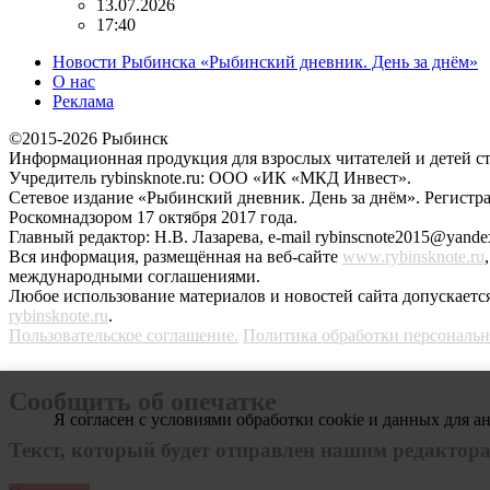
13.07.2026
17:40
Новости Рыбинска «Рыбинский дневник. День за днём»
О нас
Реклама
©2015-2026 Рыбинск
Информационная продукция для взрослых читателей и детей ст
Учредитель rybinsknote.ru: ООО «ИК «МКД Инвест».
Сетевое издание «Рыбинский дневник. День за днём». Регис
Роскомнадзором 17 октября 2017 года.
Главный редактор: Н.В. Лазарева, e-mail rybinscnote2015@yandex
Вся информация, размещённая на веб-сайте
www.rybinsknote.ru
международными соглашениями.
Любое использование материалов и новостей сайта допускается
rybinsknote.ru
.
Пользовательское соглашение.
Политика обработки персональ
Сообщить об опечатке
Я согласен с условиями обработки cookie и данных для а
Текст, который будет отправлен нашим редактор