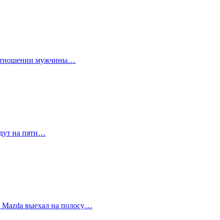
 в отношении мужчины…
идут на пяти…
ь Mazda выехал на полосу…