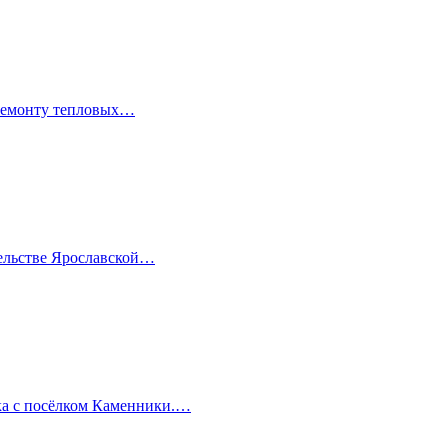
 ремонту тепловых…
тельстве Ярославской…
ка с посёлком Каменники.…