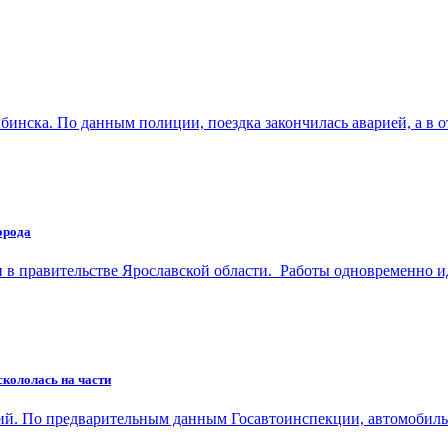
ыбинска. По данным полиции, поездка закончилась аварией, а
орода
и в правительстве Ярославской области. Работы одновременно 
кололась на части
кий. По предварительным данным Госавтоинспекции, автомобил