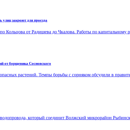
ь улиц закроют для проезда
и по Кольцова от Радищева до Чкалова. Работы по капитальному
ий от борщевика Сосновского
опасных растений. Темпы борьбы с сорняком обсудили в прави
о водопровода, который соединит Волжский микрорайон Рыбинс