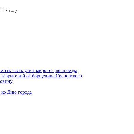
.17 года
тей: часть улиц закроют для проезда
 территорий от борщевика Сосновского
ловину
 ко Дню города