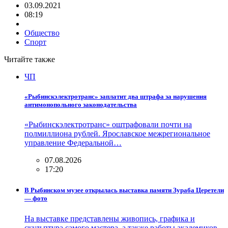
03.09.2021
08:19
Общество
Спорт
Читайте также
ЧП
«Рыбинскэлектротранс» заплатит два штрафа за нарушения
антимонопольного законодательства
«Рыбинскэлектротранс» оштрафовали почти на
полмиллиона рублей. Ярославское межрегиональное
управление Федеральной…
07.08.2026
17:20
В Рыбинском музее открылась выставка памяти Зураба Церетели
— фото
На выставке представлены живопись, графика и
скульптура самого мастера, а также работы академиков