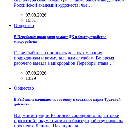
Российской академии художеств, чьё…
07.08.2026
16:51
Общество
В Переборах проверили ремонт ДК и благоустройство
микрорайона
Главе Рыбинска пришлось делать замечания
подрядчикам и коммунальным службам. Во время
рабочего выезда в микрорайон Переборы глава…
07.08.2026
13:29
Общество
В Рыбинске начинают подготовку к созданию парка Трудовой
доблести
В администрации Рыбинска сообщили о подготовке
проектной документации по благоустройству парка на
проспекте Ленина. Накануне на…