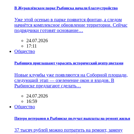
В Журавлёвском парке Рыбинска начали благоустройство
Уже этой осенью в парке появится фонтан, а следом
начнётся комплексное обновление территории. Сейчас
подрядчики готовят основание…
24.07.2026
17:11
Общество
Рыбинцев приглашают украсить исторический центр цветами
Новые клумбы уже появляются на Соборной площади,
следующий этап — озеленение окон и входов. В
Рыбинске предлагают сделать…
24.07.2026
16:59
Общество
Пятеро ветеранов в Рыбинске получат выплаты на ремонт жилья
37 тысяч рублей можно потратить на ремонт, замену