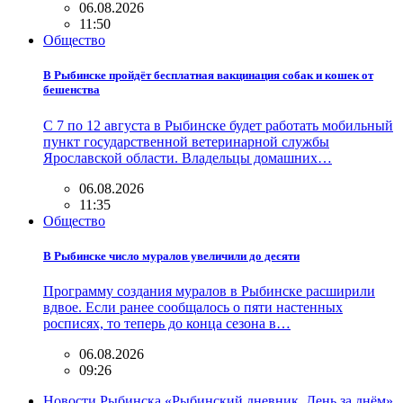
06.08.2026
11:50
Общество
В Рыбинске пройдёт бесплатная вакцинация собак и кошек от
бешенства
С 7 по 12 августа в Рыбинске будет работать мобильный
пункт государственной ветеринарной службы
Ярославской области. Владельцы домашних…
06.08.2026
11:35
Общество
В Рыбинске число муралов увеличили до десяти
Программу создания муралов в Рыбинске расширили
вдвое. Если ранее сообщалось о пяти настенных
росписях, то теперь до конца сезона в…
06.08.2026
09:26
Новости Рыбинска «Рыбинский дневник. День за днём»