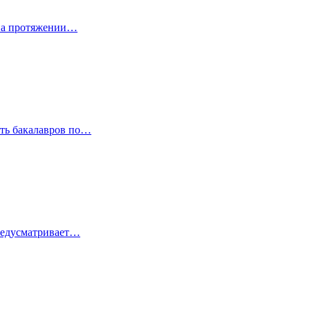
 на протяжении…
ить бакалавров по…
предусматривает…