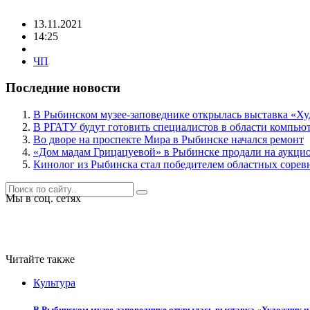
13.11.2021
14:25
ЧП
Последние новости
В Рыбинском музее-заповеднике открылась выставка «Ху
В РГАТУ будут готовить специалистов в области компью
Во дворе на проспекте Мира в Рыбинске начался ремонт
«Дом мадам Грицацуевой» в Рыбинске продали на аукци
Кинолог из Рыбинска стал победителем областных соре
Мы в соц. сетях
Читайте также
Культура
В Рыбинском музее-заповеднике открылась выставка «Художник и