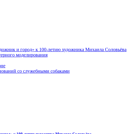
дожник и город» к 100-летию художника Михаила Соловьёва
терного моделирования
оне
внований со служебными собаками
 город» к 100-летию художника Михаила Соловьёва