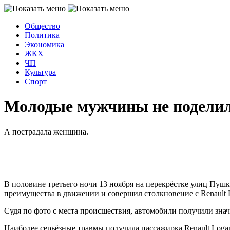
Общество
Политика
Экономика
ЖКХ
ЧП
Культура
Спорт
Молодые мужчины не поделил
А пострадала женщина.
В половине третьего ночи 13 ноября на перекрёстке улиц Пу
преимущества в движении и совершил столкновение с Renault 
Судя по фото с места происшествия, автомобили получили зна
Наиболее серьёзные травмы получила пассажирка Renault Loga