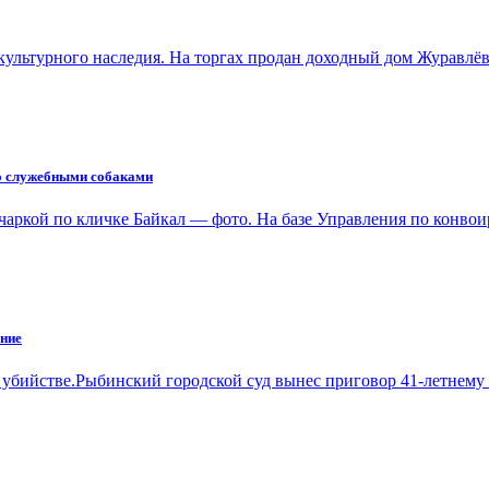
 культурного наследия. На торгах продан доходный дом Журавл
со служебными собаками
овчаркой по кличке Байкал — фото. На базе Управления по ко
ение
 убийстве.Рыбинский городской суд вынес приговор 41-летнем