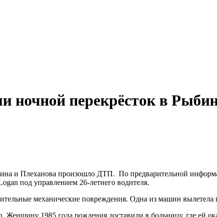
и ночной перекрёсток в Рыбин
шкина и Плеханова произошло ДТП. По предварительной информа
Logan под управлением 26-летнего водителя.
чительные механические повреждения. Одна из машин вылетела 
n. Женщину 1985 года рождения доставили в больницу, где ей о