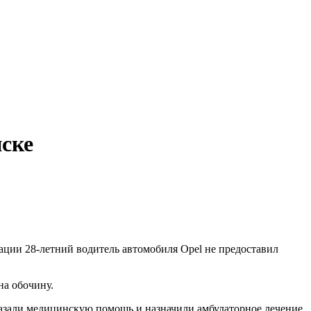
ске
ции 28-летний водитель автомобиля Opel не предоставил
на обочину.
казали медицинскую помощь и назначили амбулаторное лечение.