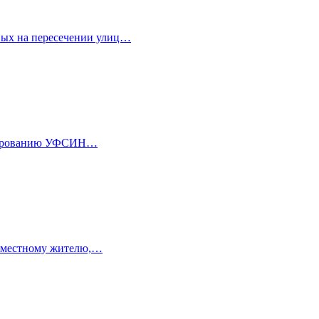
ёвых на пересечении улиц…
нвоированию УФСИН…
у местному жителю,…