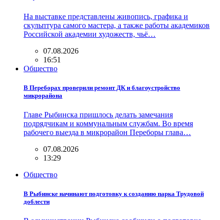
На выставке представлены живопись, графика и
скульптура самого мастера, а также работы академиков
Российской академии художеств, чьё…
07.08.2026
16:51
Общество
В Переборах проверили ремонт ДК и благоустройство
микрорайона
Главе Рыбинска пришлось делать замечания
подрядчикам и коммунальным службам. Во время
рабочего выезда в микрорайон Переборы глава…
07.08.2026
13:29
Общество
В Рыбинске начинают подготовку к созданию парка Трудовой
доблести