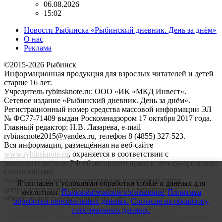
06.08.2026
15:02
Новости Рыбинска «Рыбинский дневник. День за днём»
О нас
Реклама
©2015-2026 Рыбинск
Информационная продукция для взрослых читателей и детей
старше 16 лет.
Учредитель rybinsknote.ru: ООО «ИК «МКД Инвест».
Сетевое издание «Рыбинский дневник. День за днём».
Регистрационный номер средства массовой информации ЭЛ
№ ФС77-71409 выдан Роскомнадзором 17 октября 2017 года.
Главный редактор: Н.В. Лазарева, e-mail
rybinscnote2015@yandex.ru, телефон 8 (4855) 327-523.
Вся информация, размещённая на веб-сайте
www.rybinsknote.ru
, охраняется в соответствии с
законодательством РФ об авторском праве и международными
соглашениями.
Любое использование материалов и новостей сайта
Я согласен с условиями обработки cookie и данных для
допускается только по согласованию с редакцией с
аналитики.
Пользовательское соглашение.
Политика
обязательной гиперссылкой на сайт
rybinsknote.ru
.
обработки персональных данных.
Согласие на обработку
Пользовательское соглашение.
Политика обработки
персональных данных.
персональных данных.
Согласие на обработку персональных