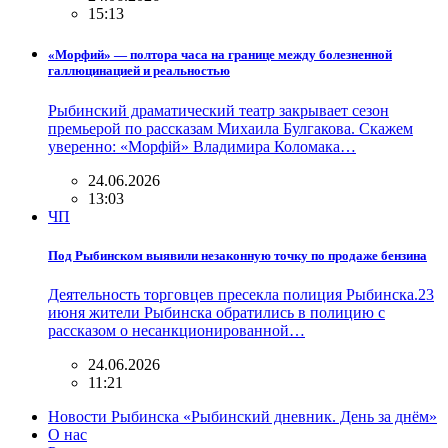
15:13
«Морфий» — полтора часа на границе между болезненной
галлюцинацией и реальностью
Рыбинский драматический театр закрывает сезон
премьерой по рассказам Михаила Булгакова. Скажем
уверенно: «Морфiй» Владимира Коломака…
24.06.2026
13:03
ЧП
Под Рыбинском выявили незаконную точку по продаже бензина
Деятельность торговцев пресекла полиция Рыбинска.23
июня жители Рыбинска обратились в полицию с
рассказом о несанкционированной…
24.06.2026
11:21
Новости Рыбинска «Рыбинский дневник. День за днём»
О нас