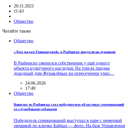
20.11.2021
11:43
Общество
Читайте также
Общество
«Дом мадам Грицацуевой» в Рыбинске продали на аукционе
В Рыбинске сменился собственник у ещё одного
объекта культурного наследия. На торгах продан
доходный дом Журавлёвых на пересечении улиц…
24.06.2026
17:49
Общество
Кинолог из Рыбинска стал победителем областных соревнований
со служебными собаками
Победитель соревнований выступал в паре с немецкой
овчаркой по кличке Байкал — фото. На базе Управления