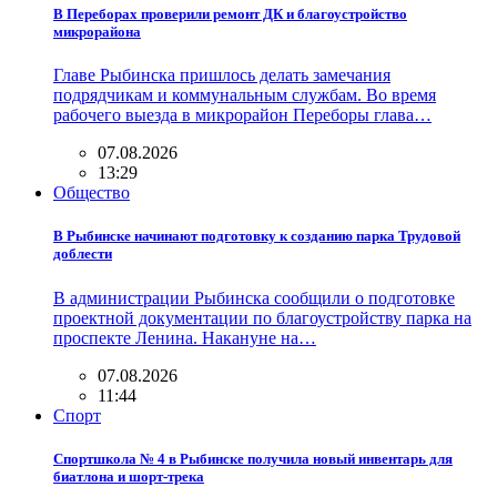
В Переборах проверили ремонт ДК и благоустройство
микрорайона
Главе Рыбинска пришлось делать замечания
подрядчикам и коммунальным службам. Во время
рабочего выезда в микрорайон Переборы глава…
07.08.2026
13:29
Общество
В Рыбинске начинают подготовку к созданию парка Трудовой
доблести
В администрации Рыбинска сообщили о подготовке
проектной документации по благоустройству парка на
проспекте Ленина. Накануне на…
07.08.2026
11:44
Спорт
Спортшкола № 4 в Рыбинске получила новый инвентарь для
биатлона и шорт-трека