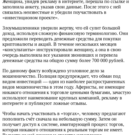
Женщина, увидев рекламу в интернете, перешла по ссылке и
заполнила анкету, указав свои данные. После этого с ней
связались неизвестные и убедили поучаствовать в
«инвестиционом проекте».
Злоумышленники уверили жертву, что ей сулит большой
доход, используя сложную финансовую терминологию. Они
предложили переводить денежные средства для покупки
криптовалюты и акций. В течение нескольких месяцев
«консультанты» инструктировали женщину, а она в свою
очередь выполняла все указания звонивших и перевела
денежные средства на общую сумму более 700 000 рублей.
По данному факту возбуждено уголовное дело за
мошенничество. Полиция предупреждает, что обман под
видом инвестиций — один из наиболее распространенных
видов мошенничества в этом году. Аферисты, не имеющие
никакого отношения к торговле ценными бумагами, зачастую
используют наименование крупных компаний, рекламу в
интернете и публикуют ложные отзывы.
Чтобы начать участвовать в «торгах», человеку предлагают
пополнить счёт сначала на небольшую сумму. Затем он
получает доступ к системе, имитирующей процесс торгов,
которая никакого отношения к реальным торгам не имеет.