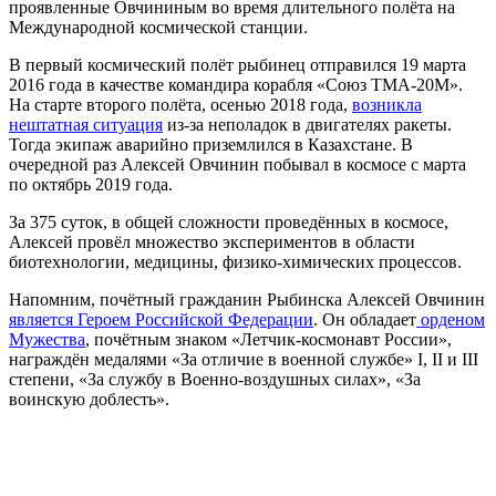
проявленные Овчининым во время длительного полёта на
Международной космической станции.
В первый космический полёт рыбинец отправился 19 марта
2016 года в качестве командира корабля «Союз ТМА-20М».
На старте второго полёта, осенью 2018 года,
возникла
нештатная ситуация
из-за неполадок в двигателях ракеты.
Тогда экипаж аварийно приземлился в Казахстане
. В
очередной раз Алексей Овчинин побывал в космосе с марта
по октябрь 2019 года.
За 375 суток, в общей сложности проведённых в космосе,
Алексей провёл множество экспериментов в области
биотехнологии, медицины, физико-химических процессов.
Напомним, почётный гражданин Рыбинска Алексей Овчинин
является Героем Российской Федерации
. Он обладает
орденом
Мужества
, почётным знаком «Летчик-космонавт России»,
награждён медалями «За отличие в военной службе» I, II и III
степени, «За службу в Военно-воздушных силах», «За
воинскую доблесть».