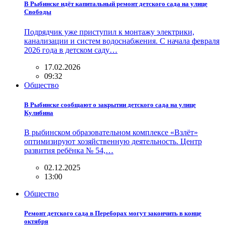
В Рыбинске идёт капитальный ремонт детского сада на улице
Свободы
Подрядчик уже приступил к монтажу электрики,
канализации и систем водоснабжения. С начала февраля
2026 года в детском саду…
17.02.2026
09:32
Общество
В Рыбинске сообщают о закрытии детского сада на улице
Кулибина
В рыбинском образовательном комплексе «Взлёт»
оптимизируют хозяйственную деятельность. Центр
развития ребёнка № 54,…
02.12.2025
13:00
Общество
Ремонт детского сада в Переборах могут закончить в конце
октября