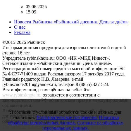
05.06.2025
15:09
Новости Рыбинска «Рыбинский дневник. День за днём»
О нас
Реклама
©2015-2026 Рыбинск
Информационная продукция для взрослых читателей и детей
старше 16 лет.
Учредитель rybinsknote.ru: ООО «ИК «МКД Инвест».
Сетевое издание «Рыбинский дневник. День за днём».
Регистрационный номер средства массовой информации ЭЛ
№ ФС77-71409 выдан Роскомнадзором 17 октября 2017 года.
Главный редактор: Н.В. Лазарева, e-mail
rybinscnote2015@yandex.ru, телефон 8 (4855) 327-523.
Вся информация, размещённая на веб-сайте
www.rybinsknote.ru
, охраняется в соответствии с
законодательством РФ об авторском праве и международными
соглашениями.
Любое использование материалов и новостей сайта
Я согласен с условиями обработки cookie и данных для
допускается только по согласованию с редакцией с
аналитики.
Пользовательское соглашение.
Политика
обязательной гиперссылкой на сайт
rybinsknote.ru
.
обработки персональных данных.
Согласие на обработку
Пользовательское соглашение.
Политика обработки
персональных данных.