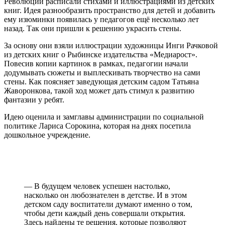
Революции расписали стихами и иллюстрациями из детских
книг. Идея разнообразить пространство для детей и добавить
ему изюминки появилась у педагогов ещё несколько лет
назад. Так они пришли к решению украсить стены.
За основу они взяли иллюстрации художницы Инги Рачковой
из детских книг о Рыбинске издательства «Медиарост».
Повесив копии картинок в рамках, педагогии начали
додумывать сюжеты и выплескивать творчество на сами
стены. Как поясняет заведующая детским садом Татьяна
Жаворонкова, такой ход может дать стимул к развитию
фантазии у ребят.
Идею оценила и замглавы администрации по социальной
политике Лариса Сорокина, которая на днях посетила
дошкольное учреждение.
— В будущем человек успешен настолько,
насколько он любознателен в детстве. И в этом
детском саду воспитатели думают именно о том,
чтобы дети каждый день совершали открытия.
Здесь найдены те решения, которые позволяют