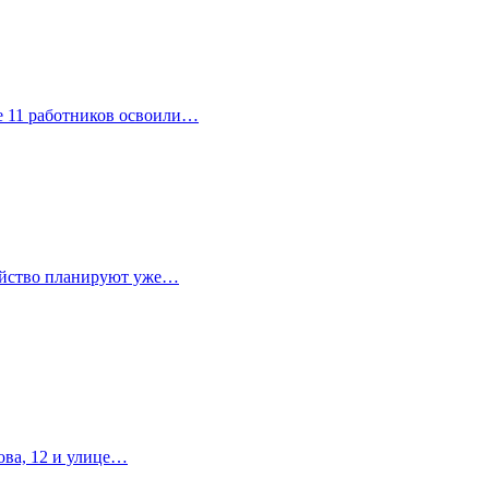
е 11 работников освоили…
ройство планируют уже…
ова, 12 и улице…