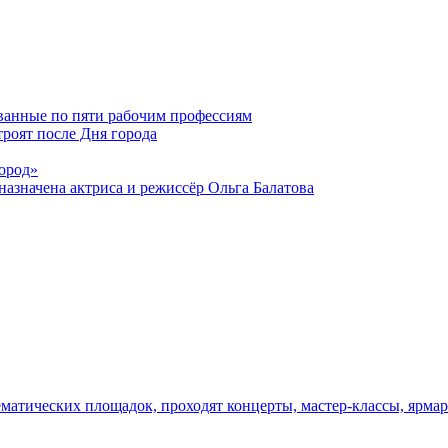
ванные по пяти рабочим профессиям
роят после Дня города
ород»
азначена актриса и режиссёр Ольга Балатова
тематических площадок, проходят концерты, мастер-классы, ярм