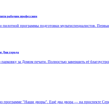
пяти рабочим профессиям
и пилотной программы подготовки мультиспециалистов. Первы
ле Дня города
 парковку за Домом печати. Полностью завершить её благоуст
о программе "Наши дворы". Ещё два двора — на проспекте Сер