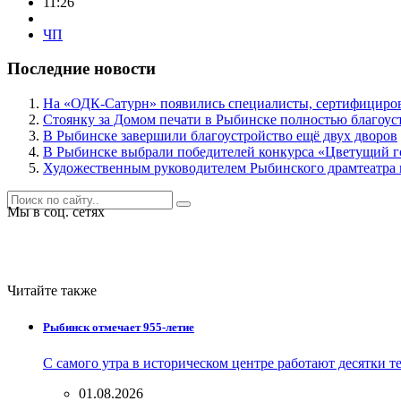
11:26
ЧП
Последние новости
На «ОДК-Сатурн» появились специалисты, сертифициро
Стоянку за Домом печати в Рыбинске полностью благоуст
В Рыбинске завершили благоустройство ещё двух дворов
В Рыбинске выбрали победителей конкурса «Цветущий г
Художественным руководителем Рыбинского драмтеатра н
Мы в соц. сетях
Читайте также
Рыбинск отмечает 955-летие
С самого утра в историческом центре работают десятки 
01.08.2026