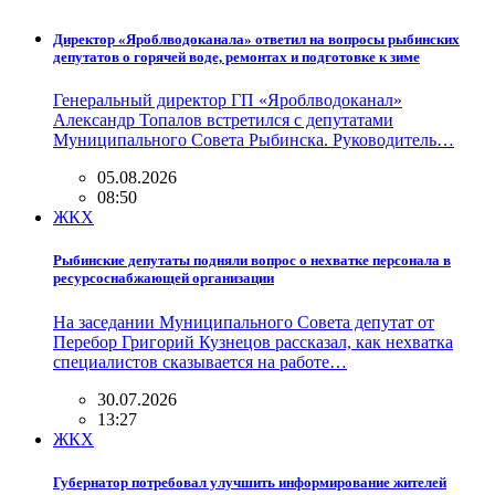
Директор «Яроблводоканала» ответил на вопросы рыбинских
депутатов о горячей воде, ремонтах и подготовке к зиме
Генеральный директор ГП «Яроблводоканал»
Александр Топалов встретился с депутатами
Муниципального Совета Рыбинска. Руководитель…
05.08.2026
08:50
ЖКХ
Рыбинские депутаты подняли вопрос о нехватке персонала в
ресурсоснабжающей организации
На заседании Муниципального Совета депутат от
Перебор Григорий Кузнецов рассказал, как нехватка
специалистов сказывается на работе…
30.07.2026
13:27
ЖКХ
Губернатор потребовал улучшить информирование жителей