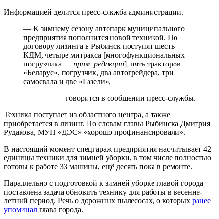
Информацией делится пресс-слкжба администрации.
— К зимнему сезону автопарк муниципального
предприятия пополнится новой техникой. По
договору лизинга в Рыбинск поступят шесть
КДМ, четыре митракса [многофункциональных
погрузчика —
прим. редакции
], пять тракторов
«Беларус», погрузчик, два автогрейдера, три
самосвала и две «Газели»,
— говорится в сообщении пресс-службы.
Техника поступает из областного центра, а также
приобретается в лизинг. По словам главы Рыбинска Дмитрия
Рудакова, МУП «ДЭС» «хорошо профинансировали».
В настоящий момент спецгараж предприятия насчитывает 42
единицы техники для зимней уборки, в том числе полностью
готовы к работе 33 машины, ещё десять пока в ремонте.
Параллельно с подготовкой к зимней уборке главой города
поставлена задача обновить технику для работы в весенне-
летний период. Речь о дорожных пылесосах, о которых
ранее
упоминал
глава города.