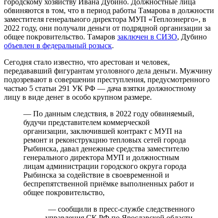
городскому хозяйству Ивана Дубино. Должностные лица
обвиняются в том, что в период работы Тамарова в должности
заместителя генерального директора МУП «Теплоэнерго», в
2022 году, они получали деньги от подрядной организации за
общее покровительство. Тамаров
заключен в СИЗО
, Дубино
объевлен в федеральный розыск
.
Сегодня стало известно, что арестован и человек,
передававший фигурантам уголовного дела деньги. Мужчину
подозревают в совершении преступления, предусмотренного
частью 5 статьи 291 УК РФ — дача взятки должностному
лицу в виде денег в особо крупном размере.
— По данным следствия, в 2022 году обвиняемый,
будучи представителем коммерческой
организации, заключившей контракт с МУП на
ремонт и реконструкцию тепловых сетей города
Рыбинска, давал денежные средства заместителю
генерального директора МУП и должностным
лицам администрации городского округа города
Рыбинска за содействие в своевременной и
беспрепятственной приёмке выполненных работ и
общее покровительство,
— сообщили в пресс-службе следственного
управления СК РФ по Ярославской области.