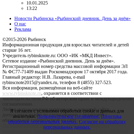
10.01.2025
13:22
Новости Рыбинска «Рыбинский дневник. День за днём»
О нас
Реклама
©2015-2026 Рыбинск
Информационная продукция для взрослых читателей и детей
старше 16 лет.
Учредитель rybinsknote.ru: ООО «ИК «МКД Инвест».
Сетевое издание «Рыбинский дневник. День за днём».
Регистрационный номер средства массовой информации ЭЛ
№ ФС77-71409 выдан Роскомнадзором 17 октября 2017 года.
Главный редактор: Н.В. Лазарева, e-mail
rybinscnote2015@yandex.ru, телефон 8 (4855) 327-523.
Вся информация, размещённая на веб-сайте
www.rybinsknote.ru
, охраняется в соответствии с
законодательством РФ об авторском праве и международными
соглашениями.
Любое использование материалов и новостей сайта
Я согласен с условиями обработки cookie и данных для
допускается только по согласованию с редакцией с
аналитики.
Пользовательское соглашение.
Политика
обязательной гиперссылкой на сайт
rybinsknote.ru
.
обработки персональных данных.
Согласие на обработку
Пользовательское соглашение.
Политика обработки
персональных данных.
персональных данных.
Согласие на обработку персональных