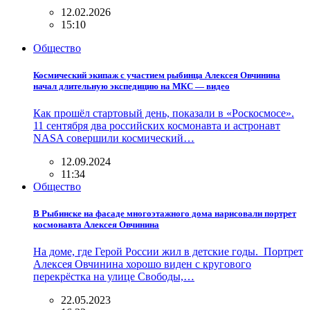
12.02.2026
15:10
Общество
Космический экипаж с участием рыбинца Алексея Овчинина
начал длительную экспедицию на МКС — видео
Как прошёл стартовый день, показали в «Роскосмосе».
11 сентября два российских космонавта и астронавт
NASA совершили космический…
12.09.2024
11:34
Общество
В Рыбинске на фасаде многоэтажного дома нарисовали портрет
космонавта Алексея Овчинина
На доме, где Герой России жил в детские годы. Портрет
Алексея Овчинина хорошо виден с кругового
перекрёстка на улице Свободы,…
22.05.2023