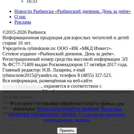
16:33
Новости Рыбинска «Рыбинский дневник. День за днём»
О нас
Реклама
©2015-2026 Рыбинск
Информационная продукция для взрослых читателей и детей
старше 16 лет.
Учредитель rybinsknote.ru: ООО «ИК «МКД Инвест».
Сетевое издание «Рыбинский дневник. День за днём».
Регистрационный номер средства массовой информации ЭЛ
№ ФС77-71409 выдан Роскомнадзором 17 октября 2017 года.
Главный редактор: Н.В. Лазарева, e-mail
rybinscnote2015@yandex.ru, телефон 8 (4855) 327-523.
Вся информация, размещённая на веб-сайте
www.rybinsknote.ru
, охраняется в соответствии с
законодательством РФ об авторском праве и международными
соглашениями.
Любое использование материалов и новостей сайта
Я согласен с условиями обработки cookie и данных для
допускается только по согласованию с редакцией с
аналитики.
Пользовательское соглашение.
Политика
обязательной гиперссылкой на сайт
rybinsknote.ru
.
обработки персональных данных.
Согласие на обработку
Пользовательское соглашение.
Политика обработки
персональных данных.
персональных данных.
Согласие на обработку персональных
данных.
Принять