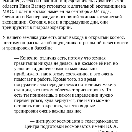
Рыбинец Алексей Овчинин и представитель Архангельской
области Иван Вагнер готовятся к длительной экспедиции на
МКС. Полёт в космос намечен на сентябрь 2024 года.
Овчинин и Вагнер входят в основной экипаж космической
экспедиции. Сегодня, как и в предыдущие дни, они
тренируются в гидролаборатории.
У нашего земляка уже есть опыт выхода в открытый космос,
поэтому он рассказал об ощущениях от реальной невесомости
и тренировок в бассейне.
— Конечно, отличия есть, потому что земная
гравитация никуда не делась, а в космосе её нет, но
условия гидроневесомости максимально
приближают нас к этому состоянию, и это очень
помогает в работе. Кроме того, во время
погружения мы передвигаемся по точному макету
станции, что потом облегчает ориентировку. То
есть ты понимаешь, в каком направлении нужно
перемещаться, куда вернуться, где и что можно
оставить или закрепить, так что водные
тренировки очень важны для нас,
— цитируют космонавта в телеграм-канале
Центра подготовки космонавтов имени Ю. А.
Гагарина.