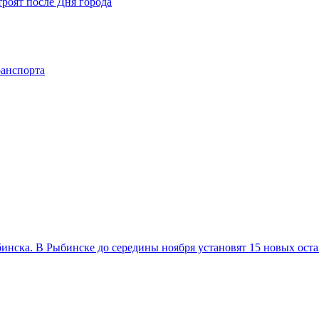
роят после Дня города
ранспорта
бинска. В Рыбинске до середины ноября установят 15 новых ос