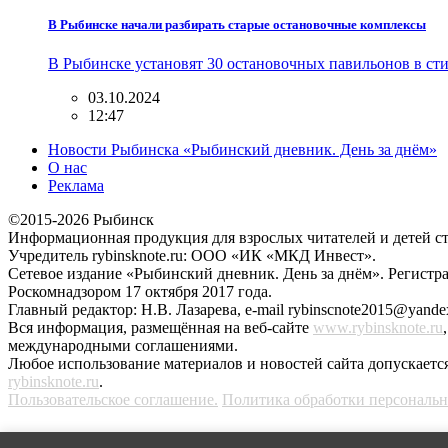
В Рыбинске начали разбирать старые остановочные комплексы
В Рыбинске установят 30 остановочных павильонов в ст
03.10.2024
12:47
Новости Рыбинска «Рыбинский дневник. День за днём»
О нас
Реклама
©2015-2026 Рыбинск
Информационная продукция для взрослых читателей и детей ст
Учредитель rybinsknote.ru: ООО «ИК «МКД Инвест».
Сетевое издание «Рыбинский дневник. День за днём». Регис
Роскомнадзором 17 октября 2017 года.
Главный редактор: Н.В. Лазарева, e-mail rybinscnote2015@yandex
Вся информация, размещённая на веб-сайте
www.rybinsknote.ru
международными соглашениями.
Любое использование материалов и новостей сайта допускается
rybinsknote.ru
.
Пользовательское соглашение.
Политика обработки персональ