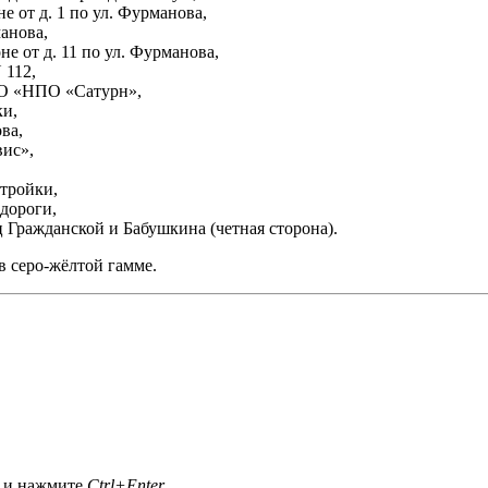
 от д. 1 по ул. Фурманова,
анова,
 от д. 11 по ул. Фурманова,
 112,
АО «НПО «Сатурн»,
ки,
ва,
ис»,
тройки,
дороги,
 Гражданской и Бабушкина (четная сторона).
 серо-жёлтой гамме.
а и нажмите
Ctrl+Enter
.