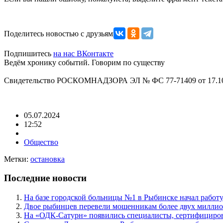
Поделитесь новостью с друзьями
Подпишитесь
на нас ВКонтакте
Ведём хронику событий. Говорим по существу
Свидетельство РОСКОМНАДЗОРА ЭЛ № ФС 77-71409 от 17.10
05.07.2024
12:52
Общество
Метки:
остановка
Последние новости
На базе городской больницы №1 в Рыбинске начал работ
Двое рыбинцев перевели мошенникам более двух миллио
На «ОДК-Сатурн» появились специалисты, сертифициро