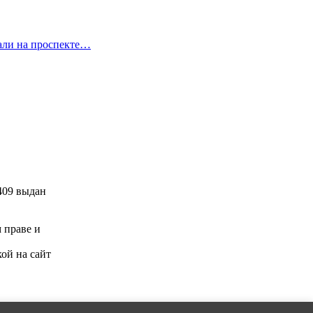
вали на проспекте…
409 выдан
м праве и
ой на сайт