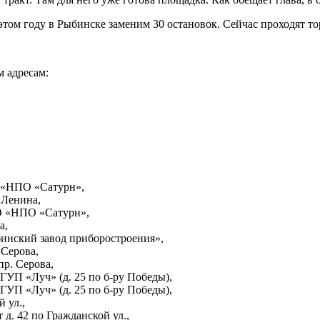
том году в Рыбинске заменим 30 остановок. Сейчас проходят то
 адресам:
О «НПО «Сатурн»,
 Ленина,
О «НПО «Сатурн»,
а,
инский завод приборостроения»,
 Серова,
пр. Серова,
УП «Луч» (д. 25 по б-ру Победы),
УП «Луч» (д. 25 по б-ру Победы),
 ул.,
д. 42 по Гражданской ул.,