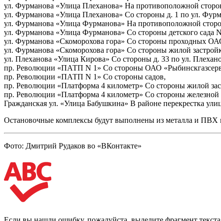
ул. Фурманова «Улица Плеханова» На противоположной стороне
ул. Фурманова «Улица Плеханова» Со стороны д. 1 по ул. Фурм
ул. Фурманова «Улица Фурманова» На противоположной стороне
ул. Фурманова «Улица Фурманова» Со стороны детского сада N
ул. Фурманова «Скоморохова гора» Со стороны проходных О
ул. Фурманова «Скоморохова гора» Со стороны жилой застрой
ул. Плеханова «Улица Кирова» Со стороны д. 33 по ул. Плехано
пр. Революции «ПАТП N 1» Со стороны ОАО «Рыбинскгазсерв
пр. Революции «ПАТП N 1» Со стороны садов,
пр. Революции «Платформа 4 километр» Со стороны жилой зас
пр. Революции «Платформа 4 километр» Со стороны железной 
Гражданская ул. «Улица Бабушкина» В районе перекрестка улиц
Остановочные комплексы будут выполнены из металла и ПВХ в
Фото: Дмитрий Рудаков во «ВКонтакте»
Если вы нашли ошибку, пожалуйста, выделите фрагмент текст